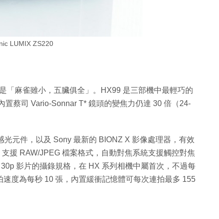
nic LUMIX ZS220
99，那就是「麻雀雖小，五臟俱全」。HX99 是三部機中最輕巧的
司 Vario-Sonnar T* 鏡頭的變焦力仍達 30 倍（24-
感光元件，以及 Sony 最新的 BIONZ X 影像處理器，有效
 感光範圍，支援 RAW/JPEG 檔案格式，自動對焦系統支援觸控對焦
30p 影片的攝錄規格，在 HX 系列相機中屬首次，不過每
速度為每秒 10 張，內置緩衝記憶體可每次連拍最多 155