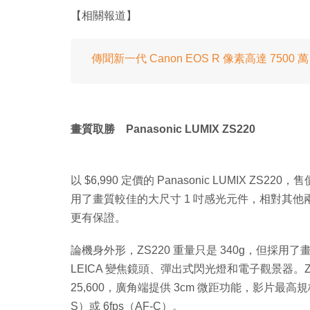
【相關報道】
傳聞新一代 Canon EOS R 像素高達 7500 萬
畫質取勝 Panasonic LUMIX ZS220
以 $6,990 定價的 Panasonic LUMIX
用了畫質較佳的大尺寸 1 吋感光元件，相對其他兩
更有保證。
論機身外形，ZS220 重量只是 340g，但採用了
LEICA 變焦鏡頭、彈出式閃光燈和電子觀景器。ZS2
25,600，廣角端提供 3cm 微距功能，影片最高規
S）或 6fps（AF-C）。