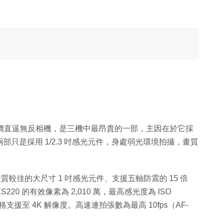
 ZS220，售價直逼無反相機，是三機中最昂貴的一部，主因在於它採
部只是採用 1/2.3 吋感光元件，身處弱光環境拍攝，畫質
畫質較佳的大尺寸 1 吋感光元件、支援五軸防震的 15 倍
20 的有效像素為 2,010 萬，最高感光度為 ISO
格支援至 4K 解像度。高速連拍張數為最高 10fps（AF-