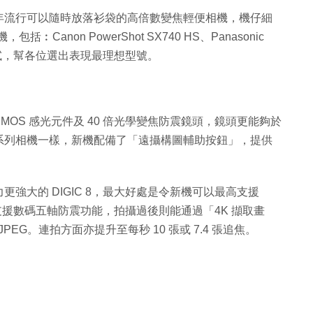
年流行可以隨時放落衫袋的高倍數變焦輕便相機，機仔細
Canon PowerShot SX740 HS、Panasonic
99 同場測試，幫各位選出表現最理想型號。
素背照式 CMOS 感光元件及 40 倍光學變焦防震鏡頭，鏡頭更能夠於
X 系列相機一樣，新機配備了「遠攝構圖輔助按鈕」，提供
強大的 DIGIC 8，最大好處是令新機可以最高支援
程亦支援數碼五軸防震功能，拍攝過後則能通過「4K 擷取畫
PEG。連拍方面亦提升至每秒 10 張或 7.4 張追焦。