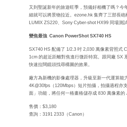
又到聖誕新年的旅遊旺季，預備好相機了嗎？今
細就可以將景物拉近。ezone.hk 集齊了三部長砲機，包括︰
LUMIX ZS220、Sony Cyber-shot HX
變焦最強 Canon PowerShot SX740 HS
SX740 HS 配備了 1/2.3 吋 2,030 萬像
1cm 的超近距離對焦進行微距特寫。跟同廠 S
快速拉闊鏡頭找尋構圖的效果。
廠方為新機的影像處理器，升級至新一代運算能力更
4K@30fps（120Mbps）短片拍攝，拍攝過
面」功能，將任何一格畫格儲存成 830 萬像素的 J
售價：$3,180
查詢：3191 2333（Canon）