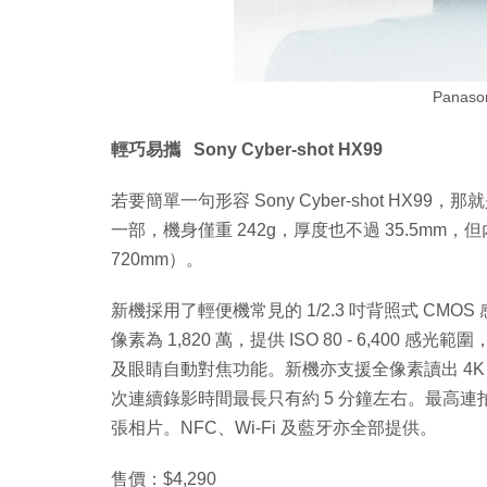
Panaso
輕巧易攜 Sony Cyber-shot HX99
若要簡單一句形容 Sony Cyber-shot HX
一部，機身僅重 242g，厚度也不過 35.5mm，但內置蔡
720mm）。
新機採用了輕便機常見的 1/2.3 吋背照式 CMOS 
像素為 1,820 萬，提供 ISO 80 - 6,400
及眼睛自動對焦功能。新機亦支援全像素讀出 4K 
次連續錄影時間最長只有約 5 分鐘左右。最高連拍
張相片。NFC、Wi-Fi 及藍牙亦全部提供。
售價：$4,290