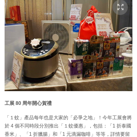
工展 80 周年開心賀禮
「１蚊」產品每年也是大家的「必爭之地」！今年工展會將
於 4 個不同時段分別推出「１蚊優惠」，包括：「1 折泰國
香米」、「1 折臘腸」和「1 元滴漏咖啡」等等，詳情要留