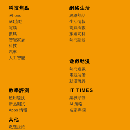
科技焦點
網絡生活
iPhone
網絡熱話
5G流動
生活情報
電腦
筍買着數
數碼
旅遊筍料
智能家居
熱門話題
科技
汽車
人工智能
遊戲動漫
熱門遊戲
電競裝備
動漫玩具
教學評測
IT TIMES
應用秘技
業界頭條
新品測試
AI 策略
Apps 情報
名家專欄
其他
私隱政策