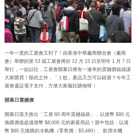
特集
一年一度的工展會又到了！由香港中華廠商聯合會（廠商
會）舉辦的第 53 屆工展會將於 12 月 15 日至明年 1 月 7 日
舉行，一如以往，工展會開幕日將有一連串的震撼價福袋讓
大家購買！除此之外，「１蚊」產品又怎可以錯過？今年工
展會還設電子支付，方便大家瘋狂購物呀！
開幕日震撼價
開幕日當天推出「工展 80 周年震撼福袋」，以港幣 $80 元
換購價值超過港幣 $8,000 元的家庭用品！當中包括：以港
幣 $80 元換購的冷氣機（零售價：$5,480）、飲用水機