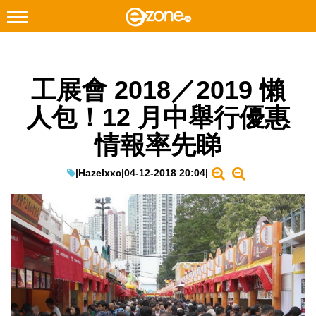
搜尋
工展會 2018／2019 懶
Facebook
Instagram
人包！12 月中舉行優惠
科技焦點
情報率先睇
網絡生活
遊戲動漫
|
Hazelxxc
|
04-12-2018 20:04
|
教學評測
EduTech
IT Times
生成式AI與雲端應用
Enterprise Digital Transformation