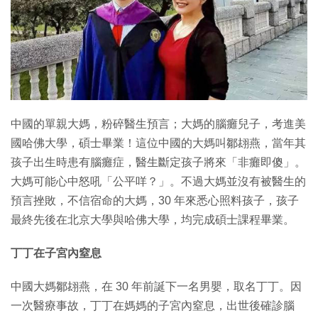
特集
中國的單親大媽，粉碎醫生預言；大媽的腦癱兒子，考進美
國哈佛大學，碩士畢業！這位中國的大媽叫鄒翃燕，當年其
孩子出生時患有腦癱症，醫生斷定孩子將來「非癱即傻」。
大媽可能心中怒吼「公平咩？」。不過大媽並沒有被醫生的
預言挫敗，不信宿命的大媽，30 年來悉心照料孩子，孩子
最終先後在北京大學與哈佛大學，均完成碩士課程畢業。
丁丁在子宮內窒息
中國大媽鄒翃燕，在 30 年前誕下一名男嬰，取名丁丁。因
一次醫療事故，丁丁在媽媽的子宮內窒息，出世後確診腦