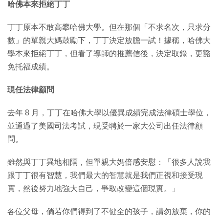
哈佛本來拒絕丁丁
丁丁原本不敢高攀哈佛大學。但在那個「不求名次，只求分
數」的單親大媽鼓勵下，丁丁決定放膽一試！據稱，哈佛大
學本來拒絕丁丁，但看了導師的推薦信後，決定取錄，更豁
免托福成績。
現任法律顧問
去年 8 月，丁丁在哈佛大學以優異成績完成法律碩士學位，
並通過了美國司法考試，現受聘於一家大公司出任法律顧
問。
雖然與丁丁異地相隔，但單親大媽倍感安慰：「很多人說我
跟丁丁很有智慧，我們最大的智慧就是我們正視和接受現
實，然後努力地強大自己，爭取改變這個現實。」
各位父母，倘若你們得到了不健全的孩子，請勿放棄，你的