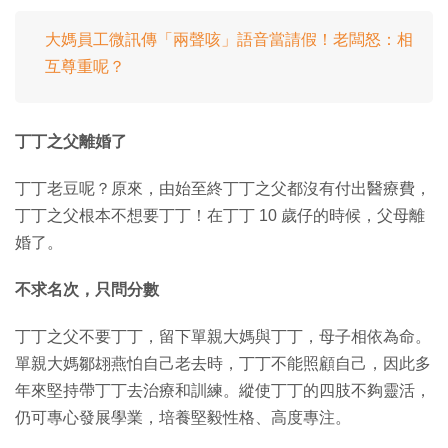
大媽員工微訊傳「兩聲咳」語音當請假！老闆怒：相
互尊重呢？
丁丁之父離婚了
丁丁老豆呢？原來，由始至終丁丁之父都沒有付出醫療費，
丁丁之父根本不想要丁丁！在丁丁 10 歲仔的時候，父母離
婚了。
不求名次，只問分數
丁丁之父不要丁丁，留下單親大媽與丁丁，母子相依為命。
單親大媽鄒翃燕怕自己老去時，丁丁不能照顧自己，因此多
年來堅持帶丁丁去治療和訓練。縱使丁丁的四肢不夠靈活，
仍可專心發展學業，培養堅毅性格、高度專注。