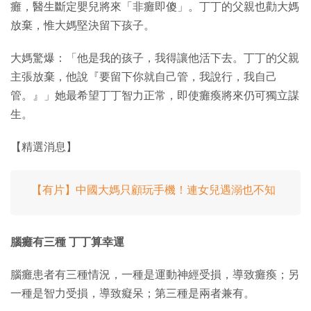
癱，醫生斷定嬰兒將來「非癱即傻」。丁丁的父親也勸大媽
放棄，惟大媽堅決留下孩子。
大媽驚爆：「他是我的孩子，我得讓他活下去。丁丁的父親
主張放棄，他說『要留下你就自己管，我說行，我自己
管。』」她最希望丁丁智力正常，即使癱瘓將來仍可獨立謀
生。
【精選消息】
【有片】中國大媽只顧玩手機！連女兒遇溺也不知
腦癱有三種 丁丁算幸運
腦癱患者有三種情況，一種是運動神經受損，導致癱瘓；另
一種是智力受損，導致癡呆；第三種是兩者兼有。