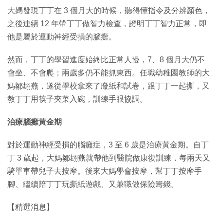
大媽發現丁丁在 3 個月大的時候，聽得懂指令及分辨顏色，
之後連續 12 年帶丁丁做智力檢查，證明丁丁智力正常，即
他是屬於運動神經受損的腦癱。
然而，丁丁的學習進度始終比正常人慢，7、8 個月大仍不
會坐、不會爬；兩歲多仍不能抓東西。任職幼稚園教師的大
媽鄒翃燕，遂從學校拿來了廢紙和試卷，跟丁丁一起撕，又
教丁丁用筷子夾菜入碗，訓練手眼協調。
治療腦癱黃金期
對於運動神經受損的腦癱症，3 至 6 歲是治療黃金期。自丁
丁 3 歲起，大媽鄒翃燕就帶他到醫院做康復訓練，每兩天又
騎單車帶兒子去按摩。後來大媽學會按摩，幫丁丁按摩手
腳、繼續陪丁丁玩撕紙遊戲、又兼職做保險籌錢。
【精選消息】