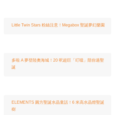
Little Twin Stars 粉絲注意！Megabox 聖誕夢幻樂園
多啦 A 夢登陸奧海城！20 呎超巨「叮噹」陪你過聖
誕
ELEMENTS 圓方聖誕水晶童話！6 米高水晶燈聖誕
樹