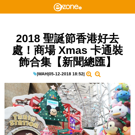
2018 聖誕節香港好去
處！商場 Xmas 卡通裝
飾合集【新聞總匯】
|
WAH
|
05-12-2018 18:52
|