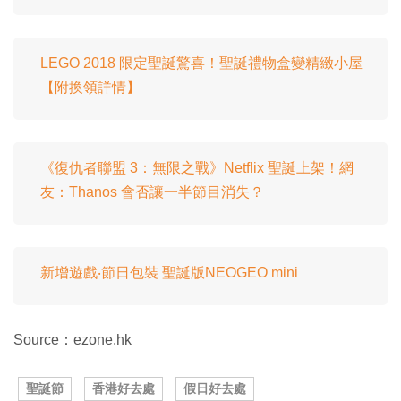
LEGO 2018 限定聖誕驚喜！聖誕禮物盒變精緻小屋
【附換領詳情】
《復仇者聯盟 3：無限之戰》Netflix 聖誕上架！網
友：Thanos 會否讓一半節目消失？
新增遊戲‧節日包裝 聖誕版NEOGEO mini
Source：ezone.hk
聖誕節
香港好去處
假日好去處