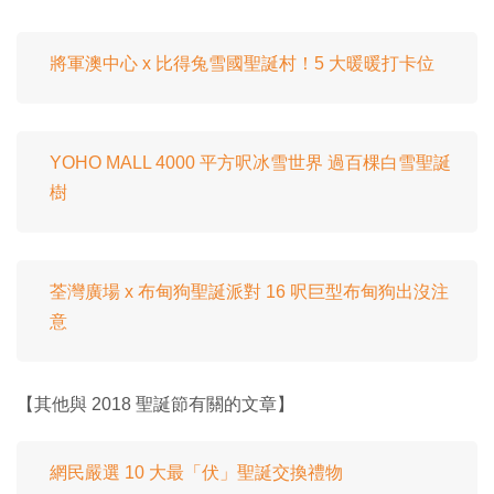
將軍澳中心 x 比得兔雪國聖誕村！5 大暖暖打卡位
YOHO MALL 4000 平方呎冰雪世界 過百棵白雪聖誕
樹
荃灣廣場 x 布甸狗聖誕派對 16 呎巨型布甸狗出沒注
意
【其他與 2018 聖誕節有關的文章】
網民嚴選 10 大最「伏」聖誕交換禮物