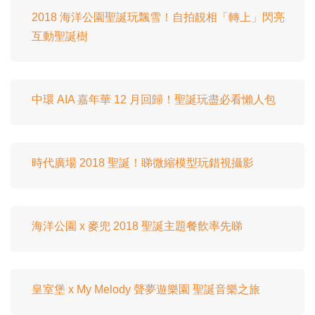
2018 海洋公園聖誕玩飄雪！自拍靚相「轉上」閃亮
互動聖誕樹
中環 AIA 嘉年華 12 月回歸！聖誕玩盡必看懶人包
時代廣場 2018 聖誕！睇微縮模型玩錯視攝影
海洋公園 x 麥兜 2018 聖誕主題餐飲率先睇
皇室堡 x My Melody 聲夢遊樂園 聖誕音樂之旅