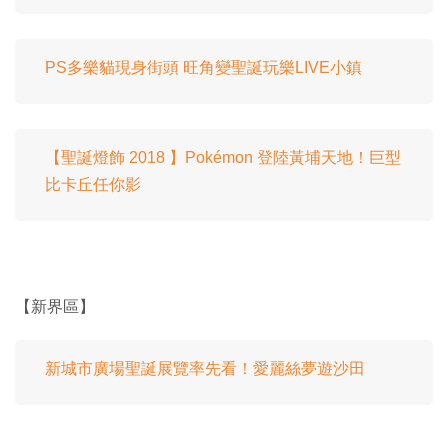
PS多樂貓現身街頭 旺角變聖誕玩樂LIVE小鎮
【聖誕燈飾 2018 】Pokémon 登陸黃埔天地！巨型
比卡丘任你影
【新界區】
新城市廣場聖誕展覽率先看！愛麗絲夢遊沙田