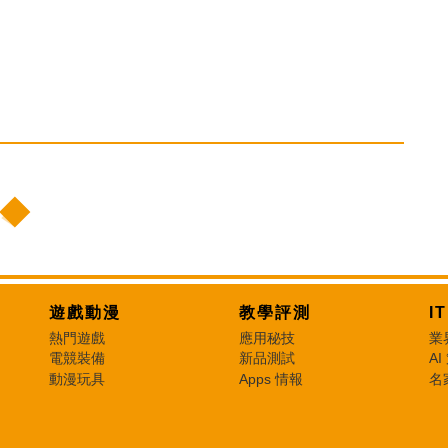
遊戲動漫
教學評測
I
熱門遊戲
應用秘技
業
電競裝備
新品測試
AI
動漫玩具
Apps 情報
名