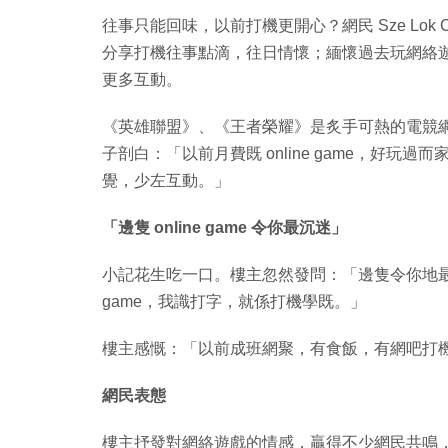
往事只能回味，以前打機更開心？網民 ‎Sze Lok Ch
分享打機往事點滴，往日情懷；緬懷過去玩網絡
更多互動。
《英雄聯盟》、《王者榮耀》是炙手可熱的電競
子剖白：「以前月費既 online game，好玩
覺，少左互動。」
「邊隻 online game 令你最沉迷」
小記花生吃一口。樓主忽然發問：「邊隻令你地最沉迷
game，我識打字，就係打機學既。」
樓主感慨：「以前成班網聚，有食飯，有網吧打
網民表態
樓主抒發對網絡遊戲的情感，贏得不少網民共鳴，紛紛讚