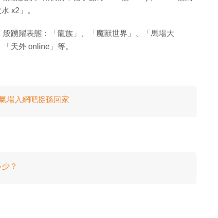
 x2」。
」般踴躍表態：「龍族」、「魔獸世界」、「馬場大
外 online」等。
大氣場入網吧捉孫回家
多少？