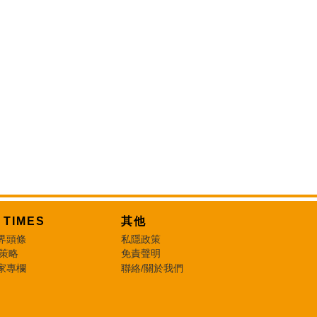
T TIMES
其他
界頭條
私隱政策
 策略
免責聲明
家專欄
聯絡/關於我們