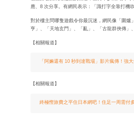
應、8 次分享。有網民表示：「識打字全靠打機吹水
對於樓主問哪隻遊戲令你最沉迷，網民像「圍爐
亨」、「天地玄門」、「亂」、「古龍群俠傳」、「天
【相關報道】
「阿嫲還有 10 秒到達戰場」影片瘋傳！強
【相關報道】
終極慳旅費之平住日本網吧！住足一周需付