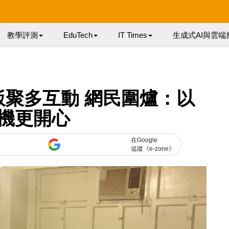
教學評測
EduTech
IT Times
生成式AI與雲端
飯聚多互動 網民圍爐：以
機更開心
在Google
追蹤《e-zone》