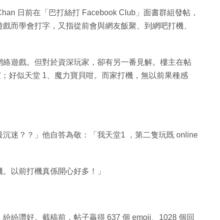
an‎ 日前在「巴打絲打 Facebook Club」面書群組發帖，
遊戲而學會打字，又指從前會與網友飯聚、到網吧打機、
網絡遊戲。但對於資深玩家，卻有另一番見解。樓主在帖
過而家；好似天堂 1、魔力寶貝咁。而家打機，無以前果種感
？？」他自答為敬：「我天堂1 ，第二隻玩既 online
機。以前打機真係開心好多！」
好。截稿前，帖子贏得 637 個 emoji、1028 個回