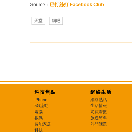
Source：
巴打絲打 Facebook Club
天堂
網吧
科技焦點
網絡生活
iPhone
網絡熱話
5G流動
生活情報
電腦
筍買着數
數碼
旅遊筍料
智能家居
熱門話題
科技