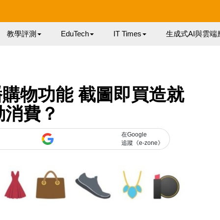
教學評測
EduTech
IT Times
生成式AI與雲端
試直播購物功能 截圖即買造就
動消費？
在Google
追蹤《e-zone》