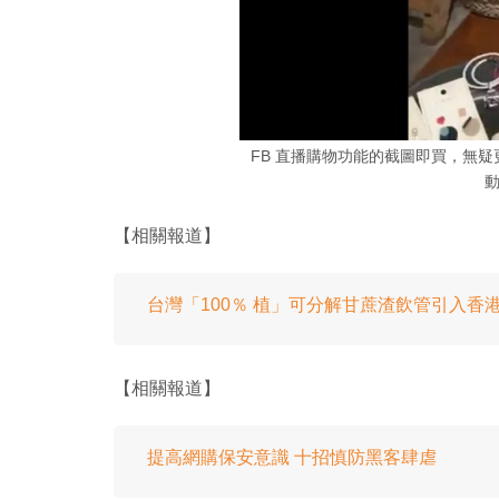
FB 直播購物功能的截圖即買，無疑更
【相關報道】
台灣「100％ 植」可分解甘蔗渣飲管引入香港！
【相關報道】
提高網購保安意識 十招慎防黑客肆虐