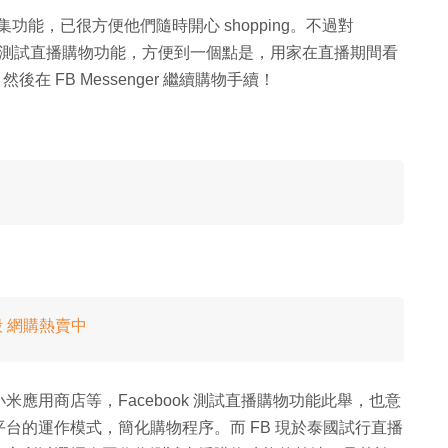
e 市集功能，已很方便他們隨時開心 shopping。不過對
FB 正測試直播購物功能，方便到一個點是，用家在直播期間看
然後在 FB Messenger 繼續購物手續！
殼 網購熱賣中
應用商店等，Facebook 測試直播購物功能此舉，也意
台的運作模式，簡化購物程序。而 FB 現於泰國試行直播