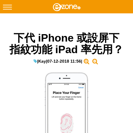
搜尋
下代 iPhone 或設屏下
Facebook
Instagram
指紋功能 iPad 率先用？
科技焦點
網絡生活
|
Kay
|
07-12-2018 11:56
|
遊戲動漫
教學評測
EduTech
IT Times
生成式AI與雲端應用
Enterprise Digital Transformation