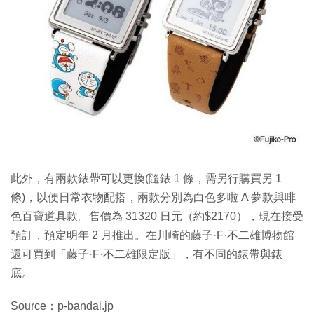
此外，有兩款錶帶可以更換(隨錶 1 條，需另行購買另 1
條)，以便日常衣物配搭，兩款分別為白色多啦 A 夢款與啡
色百寶道具款。售價為 31320 日元（約$2170），現在接受
預訂，預定明年 2 月推出。在川崎的藤子·F·不二雄博物館
還可買到「藤子·F·不二雄限定版」，有不同的錶帶與錶
底。
Source：p-bandai.jp