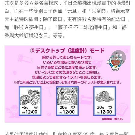
其次是多啦 A 夢名言模式，平日會隨機出現漫畫中的場景對
白。而在一些等別日子例如「元旦」和「兒童節」將顯示當
天主題特殊插圖；除了節日，更有哆啦 A 夢特有的紀念日，
如「哆啦 A 夢生日」、「藤子·F·不二雄老師生日」和「靜
香與大雄訂婚紀念日」等等。
若果使用溫度計功能，則會按 0 度至 35 度，每 5 度為一間