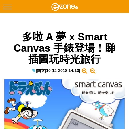
搜尋
多啦 A 夢 x Smart
Facebook
Instagram
Canvas 手錶登場！睇
科技焦點
插圖玩時光旅行
網絡生活
遊戲動漫
|
國立
|
10-12-2018 14:13
|
教學評測
EduTech
IT Times
生成式AI與雲端應用
Enterprise Digital Transformation