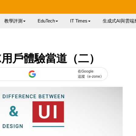
教學評測
EduTech
IT Times
生成式AI與雲端
X用戶體驗當道（二）
在Google
追蹤《e-zone》