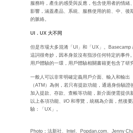
服務時，產生的感受與反應，包含使用者的情緒
影響，涵蓋產品、系統、服務使用的前、中、後
的脈絡。
UI．UX 大不同
但是市場大多混淆「UI」和「UX」。Basecamp 
這詞很奇妙，因本身並沒有指涉任何特定的事件
用戶體驗的一環，用戶體驗相關書籍更包含了研
一般人可以非常明確定義用戶介面、輸入和輸出（
（ATM）為例，若只有提款功能，通過身份驗證
加入提款、存款、查帳等功能，新介面便需提供新方法
以上各項功能、I/O 和導覽，統稱為介面，然
驗：「UX」。
Photo：法新社、Intel、Popdan.com、Jenny Ch