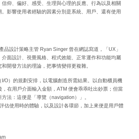
、信仰、偏好、感受、生理與心理的反應、行為以及相關
期。影響使用者經驗的因素分別是系統、用戶、還有使用
產品設計策略主管 Ryan Singer 曾在網誌寫道，「UX」
。介面設計、視覺風格、程式效能、正常運作和功能均屬
究和開發方法的理論，把事情變得更複雜。
I/O）的規劃安排，以電腦創造所需結果。以自動櫃員機
後，在用戶介面輸入金額，ATM 便會乖乖吐出鈔票；但當
：這便是「導覽（navigation）」。
後要評估使用時的體驗，以及設計各環節，加上來便是用戶體
am