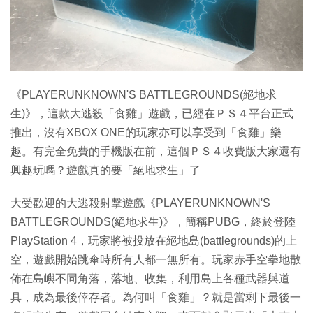
《PLAYERUNKNOWN'S BATTLEGROUNDS(絕地求
生)》，這款大逃殺「食雞」遊戲，已經在ＰＳ４平台正式
推出，沒有XBOX ONE的玩家亦可以享受到「食雞」樂
趣。有完全免費的手機版在前，這個ＰＳ４收費版大家還有
興趣玩嗎？遊戲真的要「絕地求生」了
大受歡迎的大逃殺射擊遊戲《PLAYERUNKNOWN'S
BATTLEGROUNDS(絕地求生)》，簡稱PUBG，終於登陸
PlayStation 4，玩家將被投放在絕地島(battlegrounds)的上
空，遊戲開始跳傘時所有人都一無所有。玩家赤手空拳地散
佈在島嶼不同角落，落地、收集，利用島上各種武器與道
具，成為最後倖存者。為何叫「食雞」？就是當剩下最後一