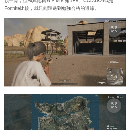
靚一點，但和其他槍ＧＡＭＥ如BFV、COD:BO4或是
Fortnite比較，就只能歸邊到勉強合格的邊緣。