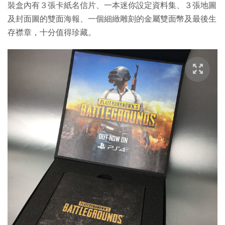
裝盒內有３張卡紙名信片、一本迷你設定資料集、３張地圖
及封面圖的雙面海報、一個細緻雕刻的金屬雙面幣及最後生
存襟章，十分值得珍藏。