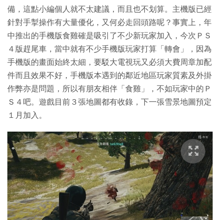
備，這點小編個人就不太建議，而且也不划算。主機版已經
針對手掣操作有大量優化，又何必走回頭路呢？事實上，年
中推出的手機版食雞確是吸引了不少新玩家加入，今次ＰＳ
４版趕尾車，當中就有不少手機版玩家打算「轉會」，因為
手機版的畫面始終太細，要駁大電視玩又必須大費周章加配
件而且效果不好，手機版本遇到的鄰近地區玩家質素及外掛
作弊亦是問題，所以有朋友相伴「食雞」，不如玩家中的Ｐ
Ｓ４吧。遊戲目前３張地圖都有收錄，下一張雪景地圖預定
１月加入。