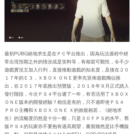
最初PUBG絕地求生是在ＰＣ平台推出，因為玩法過程中經
常出現預期之外的情況或是笑料等，有相當可觀性，令不少
遊戲實況主加入行列，直接推動遊戲的知名度，及後在２０
１７年的Ｅ３，ＸＢＯＸ ＯＮＥ更率先宣佈遊戲獨佔推
出，在２０１７年底推出預覽版，２０１８年９月正式踏入
發行階段，今次ＰＳ４平台遲了一年，有否活用了ＸＢＯＸ
ＯＮＥ版本的開發經驗？相信是有的，只不過即使ＰＳ４
ＰＲＯ主機和ＸＢＯＸ ＯＮＥ Ｘ的效能相若，《絕地求
生》的流暢度仍然是十分一般，只是３０ＦＰＳ的水平。舊
版ＰＳ４的玩家亦不要抱有過高期望，畫面雖然是比手機版