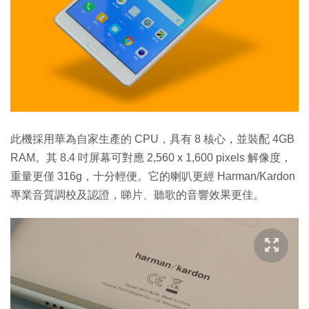
此機採用華為自家生產的 CPU，具有 8 核心，並裝配 4GB
RAM。其 8.4 吋屏幕可對應 2,560 x 1,600 pixels 解像度，
重量更僅 316g，十分輕便。它的喇叭更經 Harman/Kardon
專業音質調校及認證，睇片、聽歌的音響效果更佳。