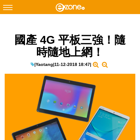
搜尋
國產 4G 平板三強！隨
Facebook
Instagram
時隨地上網！
科技焦點
網絡生活
|
Yaotang
|
11-12-2018 18:47
|
遊戲動漫
教學評測
EduTech
IT Times
生成式AI與雲端應用
Enterprise Digital Transformation