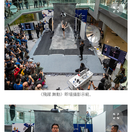
《飛躍.舞動》即場攝影示範。