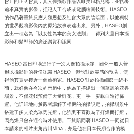
會》的正式會員，其人像攝影作品以唯美風格見稱，並執著
追求真實的影像，拒絕人工合成或電腦繪圖技術。HASEO
的作品著重於反應人類思想及社會大眾的陰暗面，以他獨特
的世界觀將影像內的原始故事表達出來。另外，HASEO創
立出一種名為「以女性為本的美女法則」，得到大量日本攝
影師和髮型師的廣泛讚賞和認同。
HASEO 當日即場進行了一次人像拍攝示範。雖然一般人普
遍以攝影師的身份認識 HASEO，但他對於美感的執著，使
得他其實更接近一個藝術家。HASEO 對於拍攝細節一絲不
苟，就好像在今次的示範中，他為了搭建出一個華麗的花卉
場景，不僅花錢預備了大量鮮花，更一手一腳親自進行佈
置。他詳細地向參觀者講解了相機的拍攝設定，拍攝場景中
搭建了多支柔光罩閃光燈，他強調不喜歡為了打燈而打燈，
閃光燈只會在適合時才使用。至於陪同著 HASEO 一同從日
本請來的相片主角吉川Mina，亦是他在日本長期合作的模