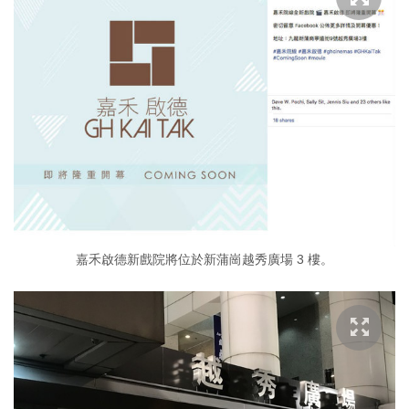
嘉禾啟德新戲院將位於新蒲崗越秀廣場 3 樓。