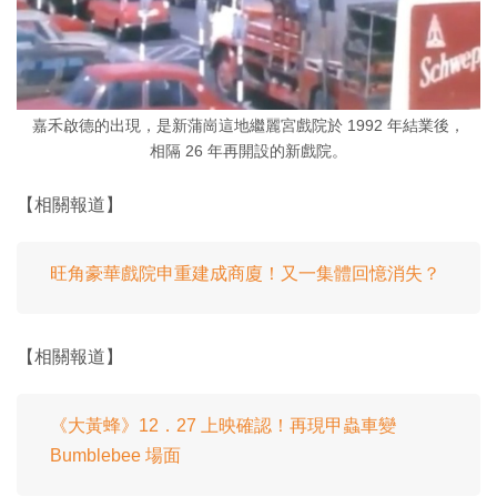
嘉禾啟德的出現，是新蒲崗這地繼麗宮戲院於 1992 年結業後，
相隔 26 年再開設的新戲院。
【相關報道】
旺角豪華戲院申重建成商廈！又一集體回憶消失？
【相關報道】
《大黃蜂》12．27 上映確認！再現甲蟲車變
Bumblebee 場面