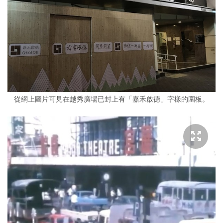
從網上圖片可見在越秀廣場已封上有「嘉禾啟德」字樣的圍板。