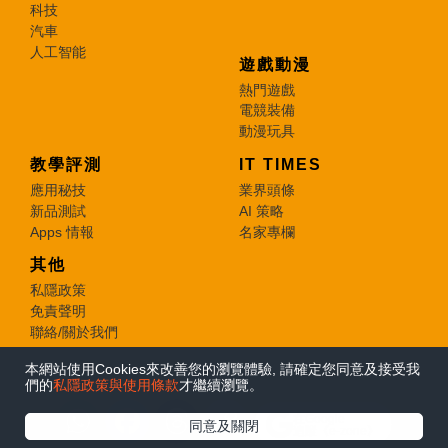
科技
汽車
人工智能
遊戲動漫
熱門遊戲
電競裝備
動漫玩具
教學評測
IT TIMES
應用秘技
業界頭條
新品測試
AI 策略
Apps 情報
名家專欄
其他
私隱政策
免責聲明
聯絡/關於我們
本網站使用Cookies來改善您的瀏覽體驗, 請確定您同意及接受我
© 2026 e-zone. All Rights Reserved.
們的
私隱政策與使用條款
才繼續瀏覽。
在Google
同意及關閉
追蹤《e-zone》