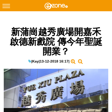
搜尋
新蒲崗越秀廣場開嘉禾
Facebook
Instagram
啟德新戲院 傳今年聖誕
科技焦點
開業？
網絡生活
遊戲動漫
|
Kay
|
13-12-2018 16:17
|
教學評測
EduTech
IT Times
生成式AI與雲端應用
Enterprise Digital Transformation