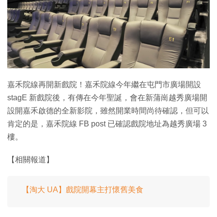
特集
嘉禾院線再開新戲院！嘉禾院線今年繼在屯門市廣場開設
stagE 新戲院後，有傳在今年聖誕，會在新蒲崗越秀廣場開
設開嘉禾啟德的全新影院，雖然開業時間尚待確認，但可以
肯定的是，嘉禾院線 FB post 已確認戲院地址為越秀廣場 3
樓。
【相關報道】
【淘大 UA】戲院開幕主打懷舊美食