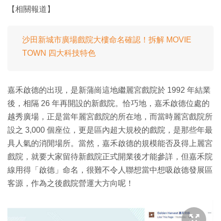
【相關報道】
沙田新城市廣場戲院大樓命名確認！拆解 MOVIE
TOWN 四大科技特色
嘉禾啟德的出現，是新蒲崗這地繼麗宮戲院於 1992 年結業
後，相隔 26 年再開設的新戲院。恰巧地，嘉禾啟德位處的
越秀廣場，正是當年麗宮戲院的所在地，而當時麗宮戲院所
設之 3,000 個座位，更是區內超大規校的戲院，是那些年最
具人氣的消閒場所。當然，嘉禾啟德的規模能否及得上麗宮
戲院，就要大家留待新戲院正式開業後才能參詳，但嘉禾院
線用得「啟德」命名，很難不令人聯想當中想吸啟德發展區
客源，作為之後戲院營運大方向呢！