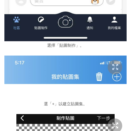
選擇「貼圖制作」。
選「+」以建立貼圖集。