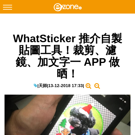
搜尋
WhatSticker 推介自製
Facebook
Instagram
貼圖工具！裁剪、濾
科技焦點
鏡、加文字一 APP 做
網絡生活
晒！
遊戲動漫
教學評測
|
天師
|
13-12-2018 17:33
|
EduTech
IT Times
生成式AI與雲端應用
Enterprise Digital Transformation