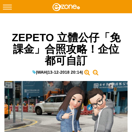
搜尋
ZEPETO 立體公仔「免
Facebook
Instagram
課金」合照攻略！企位
科技焦點
都可自訂
網絡生活
遊戲動漫
|
WAH
|
13-12-2018 20:14
|
教學評測
EduTech
IT Times
生成式AI與雲端應用
Enterprise Digital Transformation