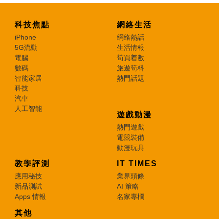
科技焦點
網絡生活
iPhone
網絡熱話
5G流動
生活情報
電腦
筍買着數
數碼
旅遊筍料
智能家居
熱門話題
科技
汽車
人工智能
遊戲動漫
熱門遊戲
電競裝備
動漫玩具
教學評測
IT TIMES
應用秘技
業界頭條
新品測試
AI 策略
Apps 情報
名家專欄
其他