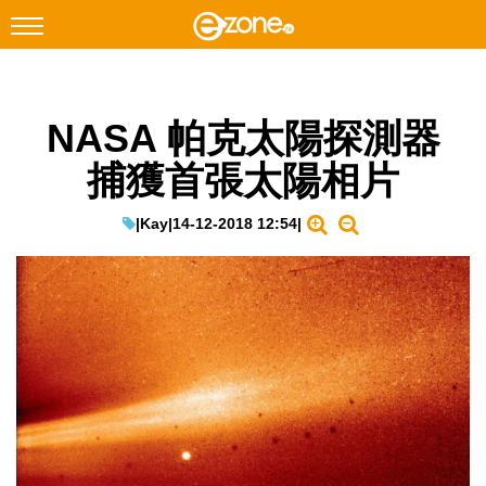
搜尋
NASA 帕克太陽探測器
Facebook
Instagram
捕獲首張太陽相片
科技焦點
網絡生活
|
Kay
|
14-12-2018 12:54
|
遊戲動漫
教學評測
EduTech
IT Times
生成式AI與雲端應用
Enterprise Digital Transformation