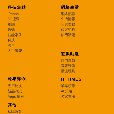
科技焦點
網絡生活
iPhone
網絡熱話
5G流動
生活情報
電腦
筍買着數
數碼
旅遊筍料
智能家居
熱門話題
科技
汽車
人工智能
遊戲動漫
熱門遊戲
電競裝備
動漫玩具
教學評測
IT TIMES
應用秘技
業界頭條
新品測試
AI 策略
Apps 情報
名家專欄
其他
私隱政策