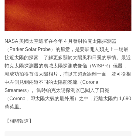
特集
NASA 美國太空總署在今年 4 月發射帕克太陽探測器
（Parker Solar Probe）的原意，是要展開人類史上一場最
接近太陽的探索，了解更多關於太陽風和日冕的事情。最近
帕克太陽探測器的廣域太陽探測成像儀（WISPR）儀器，
就成功拍得首張太陽相片，捕捉其超近距離一面，並可從相
中左側見到兩道不同的太陽能冕流（Coronal
Streamers）。當時帕克太陽探測器已闖入了日冕
（Corona，即太陽大氣的最外層）之中，距離太陽約 1,690
萬英里。
【相關報道】