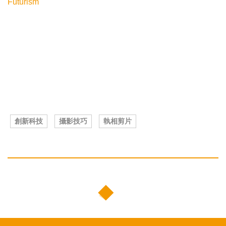
Futurism
創新科技
攝影技巧
執相剪片