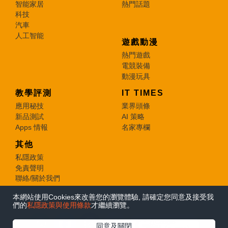
智能家居
熱門話題
科技
汽車
人工智能
遊戲動漫
熱門遊戲
電競裝備
動漫玩具
教學評測
IT TIMES
應用秘技
業界頭條
新品測試
AI 策略
Apps 情報
名家專欄
其他
私隱政策
免責聲明
聯絡/關於我們
本網站使用Cookies來改善您的瀏覽體驗, 請確定您同意及接受我
© 2026 e-zone. All Rights Reserved.
們的
私隱政策與使用條款
才繼續瀏覽。
在Google
同意及關閉