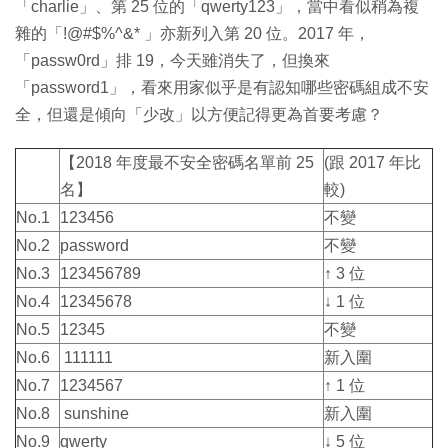
「charlie」、第 25 位的「qwerty123」，當中看似稍為複
雜的「!@#$%^&* 」亦新列入第 20 位。2017 年，
「passw0rd」排 19，今天雖消失了，但換來
「password1」，看來用家似乎是有認知哪些密碼組成不安
全，但還是傾向「少改」以方便記得更為首要考慮？
【2018 年度最不安全密碼名單前 25
(跟 2017 年比
名】
較)
No.1
123456
不變
No.2
password
不變
No.3
123456789
↑ 3 位
No.4
12345678
↓ 1 位
No.5
12345
不變
No.6
111111
新入圍
No.7
1234567
↑ 1 位
No.8
sunshine
新入圍
No.9
qwerty
↓ 5 位