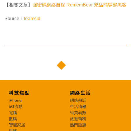
【相關文章】
強密碼網絡自保 RememBear 兇猛熊驅趕黑客
Source：
teamsid
科技焦點
網絡生活
iPhone
網絡熱話
5G流動
生活情報
電腦
筍買着數
數碼
旅遊筍料
智能家居
熱門話題
科技