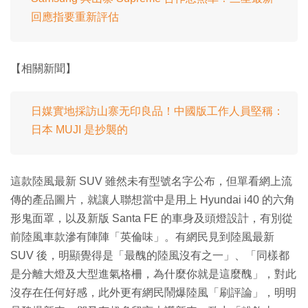
回應指要重新評估
【相關新聞】
日媒實地採訪山寨无印良品！中國版工作人員堅稱：
日本 MUJI 是抄襲的
這款陸風最新 SUV 雖然未有型號名字公布，但單看網上流
傳的產品圖片，就讓人聯想當中是用上 Hyundai i40 的六角
形鬼面罩，以及新版 Santa FE 的車身及頭燈設計，有別從
前陸風車款滲有陣陣「英倫味」。有網民見到陸風最新
SUV 後，明顯覺得是「最醜的陸風沒有之一」、「同樣都
是分離大燈及大型進氣格柵，為什麼你就是這麼醜」，對此
沒存在任何好感，此外更有網民鬧爆陸風「刷評論」，明明