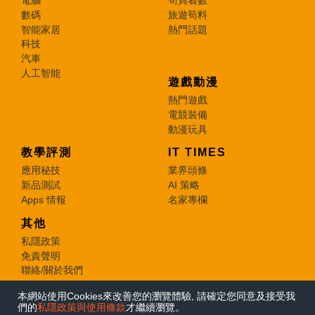
電腦
筍買着數
數碼
旅遊筍料
智能家居
熱門話題
科技
汽車
人工智能
遊戲動漫
熱門遊戲
電競裝備
動漫玩具
教學評測
IT TIMES
應用秘技
業界頭條
新品測試
AI 策略
Apps 情報
名家專欄
其他
私隱政策
免責聲明
聯絡/關於我們
本網站使用Cookies來改善您的瀏覽體驗, 請確定您同意及接受我
© 2026 e-zone. All Rights Reserved.
們的
私隱政策與使用條款
才繼續瀏覽。