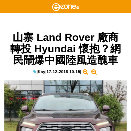
山寨 Land Rover 廠商
轉投 Hyundai 懷抱？網
民鬧爆中國陸風造醜車
|
Kay
|
17-12-2018 10:15
|