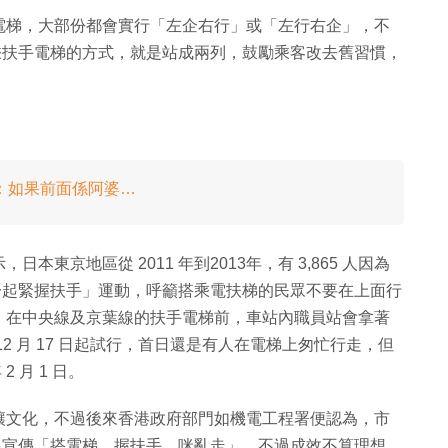
電梯，大部份都會實行「左企右行」或「左行右企」，不
搭乘扶手電梯的方式，就是站成兩列，鼓勵乘客改去舊習慣，
：如果前面係阿婆…
東京地區從 2011 年到2013年，有 3,865 人因為
「一起緊握扶手」運動，呼籲搭乘電扶梯的民眾不要在上面行
，在中央線及京葉線的扶手電梯前，車站內職員站會拿著
2 月 17 日起試行，首日還是有人在電梯上匆忙行走，但
 月 1 日。
讓文化，不過後來香港政府部門如機電工程署便認為，市
年起宣傳「搭電梯、握扶手、咪亂走」，不過成效不算理想，