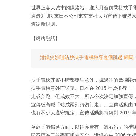
世界上各大城巿的鐵路站，進入月台前乘搭扶手
過最近 JR 東日本公司東京支社大力宣傳正確
遵循新規則。
【網絡熱話】
港鐵尖沙咀站炒扶手電梯乘客逐個跳起 網民
扶手電梯其實不時都發生意外，據過往的數據顯示，日本
扶手電梯意外而送院。日本在 2015 年曾推行
走或奔跑，但成效不大，所以今次決定加強宣傳
宣傳板高喊「站成兩列請勿行走」。宣傳活動由 1
也有不少人遵守規定，宣傳活動將持續到 2019 年 2
至於香港鐵路方面，以往亦曾有「靠右站」的禮
民不應為了效率而犧牲安全。港鐵亦由 2006 