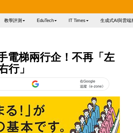
教學評測
EduTech
IT Times
生成式AI與雲端
扶手電梯兩行企！不再「左
右行」
在Google
追蹤《e-zone》