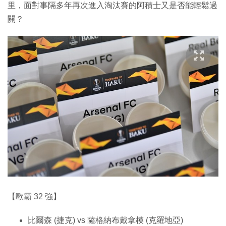
里，面對事隔多年再次進入淘汰賽的阿積士又是否能輕鬆過
關？
【歐霸 32 強】
比爾森 (捷克) vs 薩格納布戴拿模 (克羅地亞)