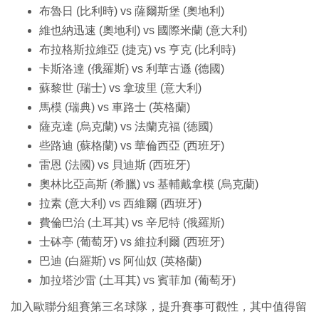
布魯日 (比利時) vs 薩爾斯堡 (奧地利)
維也納迅速 (奧地利) vs 國際米蘭 (意大利)
布拉格斯拉維亞 (捷克) vs 亨克 (比利時)
卡斯洛達 (俄羅斯) vs 利華古遜 (德國)
蘇黎世 (瑞士) vs 拿玻里 (意大利)
馬模 (瑞典) vs 車路士 (英格蘭)
薩克達 (烏克蘭) vs 法蘭克福 (德國)
些路迪 (蘇格蘭) vs 華倫西亞 (西班牙)
雷恩 (法國) vs 貝迪斯 (西班牙)
奧林比亞高斯 (希臘) vs 基輔戴拿模 (烏克蘭)
拉素 (意大利) vs 西維爾 (西班牙)
費倫巴治 (土耳其) vs 辛尼特 (俄羅斯)
士砵亭 (葡萄牙) vs 維拉利爾 (西班牙)
巴迪 (白羅斯) vs 阿仙奴 (英格蘭)
加拉塔沙雷 (土耳其) vs 賓菲加 (葡萄牙)
加入歐聯分組賽第三名球隊，提升賽事可觀性，其中值得留