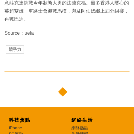
意薩克達挑戰今年狀態大勇的法蘭克福。最多香港人關心的
英超雙雄，車路士會迎戰馬模，與及阿仙奴繼上屆分組賽，
再戰巴迪。
Source：uefa
競爭力
科技焦點
網絡生活
iPhone
網絡熱話
5G流動
生活情報