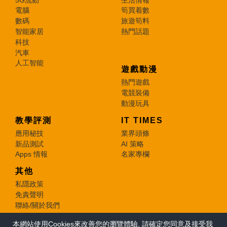
電腦
筍買着數
數碼
旅遊筍料
智能家居
熱門話題
科技
汽車
人工智能
遊戲動漫
熱門遊戲
電競裝備
動漫玩具
教學評測
IT TIMES
應用秘技
業界頭條
新品測試
AI 策略
Apps 情報
名家專欄
其他
私隱政策
免責聲明
聯絡/關於我們
本網站使用Cookies來改善您的瀏覽體驗, 請確定您同意及接受我
© 2026 e-zone. All Rights Reserved.