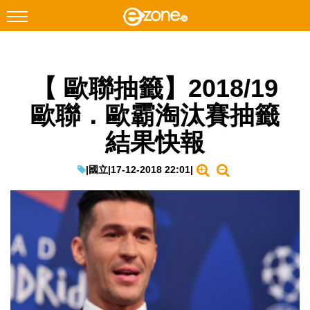
搜尋
【 歐聯抽籤】2018/19
Facebook
Instagram
歐聯．歐霸淘汰賽抽籤
科技焦點
結果快報
網絡生活
遊戲動漫
|
國立
|
17-12-2018 22:01
|
教學評測
EduTech
IT Times
生成式AI與雲端應用
Enterprise Digital Transformation