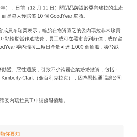
時年），日前（12 月 11 日）關閉品牌設於委內瑞拉的生產
是每人獲賠償 10 個 GoodYear 車胎。
r 工會成員布瑞莫表示，輪胎在物資匱乏的委內瑞拉非常珍貴
員工每人 10 顆輪胎當作遣散費，員工或可在黑市賣到好價，或保留
oodYear 委內瑞拉工廠日產量可達 1,000 個輪胎，礙於缺
。
濟動盪、惡性通脹，引致不少跨國企業紛紛撤資，包括：
Kimberly-Clark（金百利克拉克），因為惡性通脹讓公司
陸續讓委內瑞拉員工申請優退優離。
種類你要知