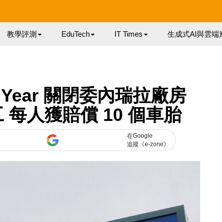
教學評測
EduTech
IT Times
生成式AI與雲端
dYear 關閉委內瑞拉廠房
工 每人獲賠償 10 個車胎
在Google
追蹤《e-zone》