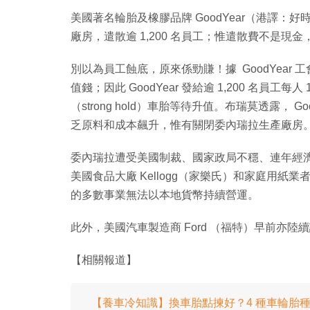
美國著名輪胎及橡膠品牌 GoodYear（港譯：好
廠房，遣散逾 1,200 名員工；惟遣散費不是現金，而
別以為員工蝕底，原來係勁賺！據 GoodYea
值錢；因此 GoodYear 發給逾 1,200 名
（strong hold）車胎等待升值。布瑞莫透露， G
乏原料和成本飆升，惟有關閉委內瑞拉生產廠房
委內瑞拉遭受美國制裁、國家政局不穩、連年經
美國食品大廠 Kellogg（家樂氏）和家庭用紙業者 
的多數事業無法以本地貨幣持續營運。
此外，美國汽車製造商 Ford （福特）早前亦
【相關報道】
【養車冷知識】換車胎點揀好？4 種車輪胎