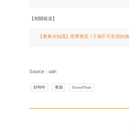
【相關報道】
【養車冷知識】雨季將至！5 個不可忽視的
Source：udn
好時年
車胎
GoodYear