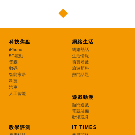
科技焦點
網絡生活
iPhone
網絡熱話
5G流動
生活情報
電腦
筍買着數
數碼
旅遊筍料
智能家居
熱門話題
科技
汽車
人工智能
遊戲動漫
熱門遊戲
電競裝備
動漫玩具
教學評測
IT TIMES
應用秘技
業界頭條