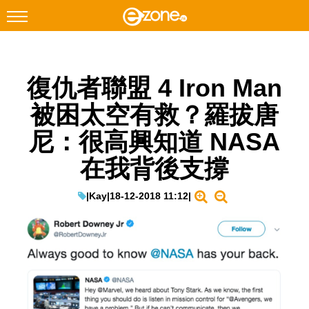
搜尋
復仇者聯盟 4 Iron Man
Facebook
Instagram
被困太空有救？羅拔唐
科技焦點
尼：很高興知道 NASA
網絡生活
在我背後支撐
遊戲動漫
教學評測
|
Kay
|
18-12-2018 11:12
|
EduTech
IT Times
生成式AI與雲端應用
Enterprise Digital Transformation