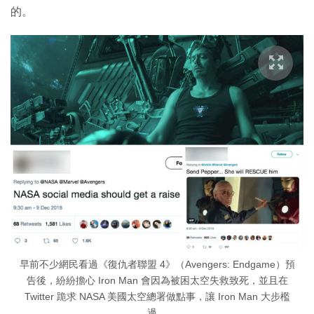
的。
早前不少網民看過《復仇者聯盟 4》（Avengers: Endgame）預
告後，紛紛擔心 Iron Man 會因為被困太空失救致死，並且在
Twitter 跪求 NASA 美國太空總署做點事，讓 Iron Man 大步檻
過。