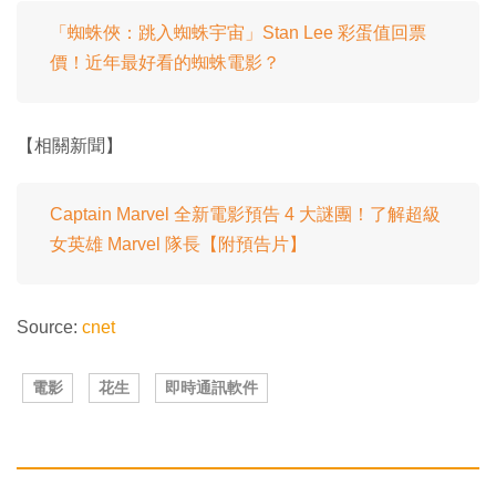
「蜘蛛俠：跳入蜘蛛宇宙」Stan Lee 彩蛋值回票
價！近年最好看的蜘蛛電影？
【相關新聞】
Captain Marvel 全新電影預告 4 大謎團！了解超級
女英雄 Marvel 隊長【附預告片】
Source:
cnet
電影
花生
即時通訊軟件