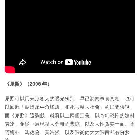
《犀照》（2006 年）
犀照可以用來形容人的眼光獨到，早已洞察事實真相，也可
以回應「點燃犀牛角蠟燭，和死去親人相會」的民間傳說，
而《犀照》這齣戲，就將以上兩個定義，以奇幻恐怖的題材
表達，並從中展現親人分離的悲涼，以及人性貪婪一面。除
阿嬌外，馮德倫、黃浩然，以及張衛健太太張茜都有份參