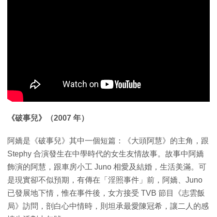
《破事兒》（2007 年）
阿嬌是《破事兒》其中一個短篇：《大頭阿慧》的主角，跟
Stephy 合演發生在中學時代的女生友情故事。故事中阿嬌
飾演的阿慧，跟車房小工 Juno 相愛及結婚，生活美滿。可
是現實卻不似預期，有傳在「淫照事件」前，阿嬌、Juno
已發展地下情，惟在事件後，女方接受 TVB 節目《志雲飯
局》訪問，剖白心中情時，則坦承最愛陳冠希，讓二人的感