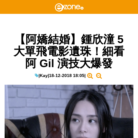
【阿嬌結婚】鍾欣潼 5
大單飛電影遺珠！細看
阿 Gil 演技大爆發
|
Kay
|
18-12-2018 18:05
|