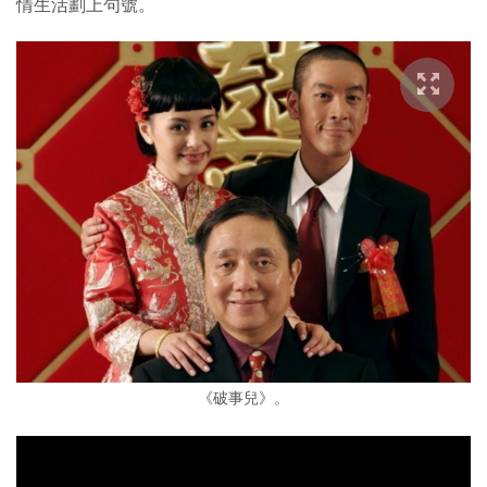
情生活劃上句號。
《破事兒》。