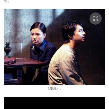
演。
《犀照》。