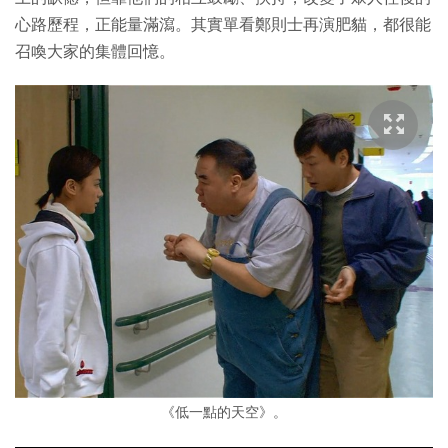
心路歷程，正能量滿瀉。其實單看鄭則士再演肥貓，都很能
召喚大家的集體回憶。
《低一點的天空》。