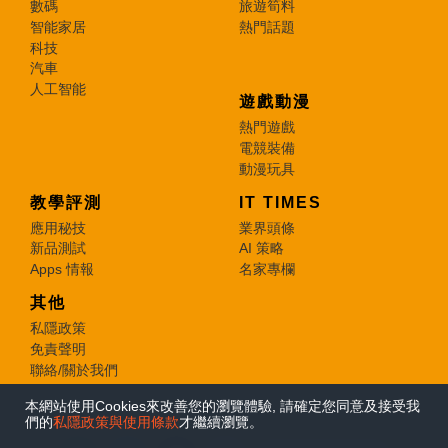
數碼
旅遊筍料
智能家居
熱門話題
科技
汽車
人工智能
遊戲動漫
熱門遊戲
電競裝備
動漫玩具
教學評測
IT TIMES
應用秘技
業界頭條
新品測試
AI 策略
Apps 情報
名家專欄
其他
私隱政策
免責聲明
聯絡/關於我們
本網站使用Cookies來改善您的瀏覽體驗, 請確定您同意及接受我
© 2026 e-zone. All Rights Reserved.
們的
私隱政策與使用條款
才繼續瀏覽。