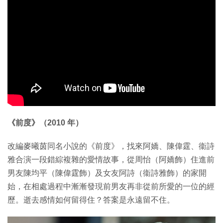
《前度》（2010 年）
改編麥曦茵同名小說的《前度》，找來阿嬌、陳偉霆、衞詩
雅合演一段錯綜複雜的愛情故事，從周怡（阿嬌飾）住進前
男友陳均平（陳偉霆飾）及女友阿詩（衞詩雅飾）的家開
始，在相處過程中漸漸發現前男友再非從前所愛的一位的經
歷。逝去感情如何留得住？答案是永遠留不住。