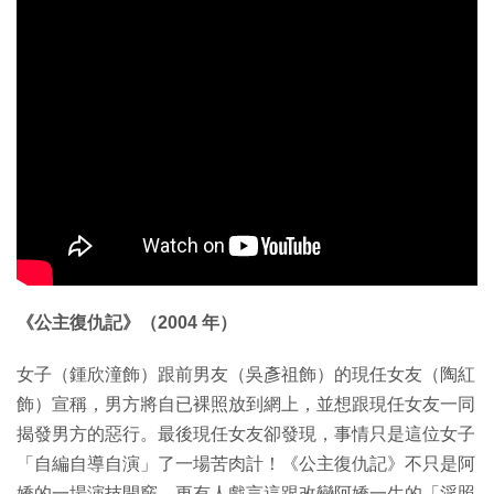
《公主復仇記》（2004 年）
女子（鍾欣潼飾）跟前男友（吳彥祖飾）的現任女友（陶紅
飾）宣稱，男方將自已裸照放到網上，並想跟現任女友一同
揭發男方的惡行。最後現任女友卻發現，事情只是這位女子
「自編自導自演」了一場苦肉計！《公主復仇記》不只是阿
嬌的一場演技開竅，更有人戲言這跟改變阿嬌一生的「淫照