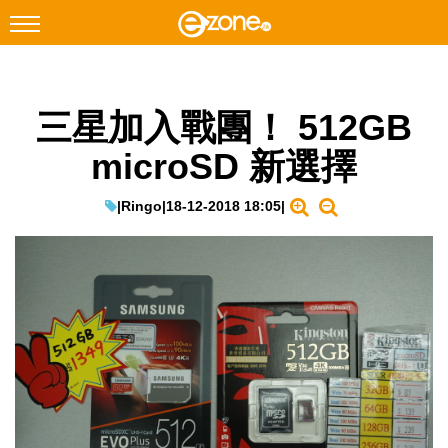
搜尋
三星加入戰團！ 512GB
Facebook
Instagram
microSD 新選擇
科技焦點
網絡生活
|
Ringo
|
18-12-2018 18:05
|
遊戲動漫
教學評測
EduTech
IT Times
生成式AI與雲端應用
Enterprise Digital Transformation