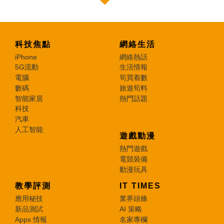
科技焦點
網絡生活
iPhone
網絡熱話
5G流動
生活情報
電腦
筍買着數
數碼
旅遊筍料
智能家居
熱門話題
科技
汽車
人工智能
遊戲動漫
熱門遊戲
電競裝備
動漫玩具
教學評測
IT TIMES
應用秘技
業界頭條
新品測試
AI 策略
Apps 情報
名家專欄