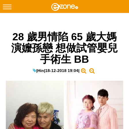
搜尋
28 歲男情陷 65 歲大媽
Facebook
Instagram
演嬤孫戀 想做試管嬰兒
科技焦點
手術生 BB
網絡生活
遊戲動漫
|
Hin
|
18-12-2018 19:04
|
教學評測
EduTech
IT Times
生成式AI與雲端應用
Enterprise Digital Transformation