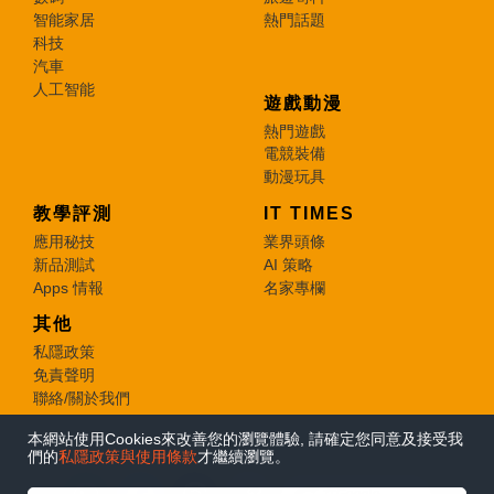
智能家居
熱門話題
科技
汽車
人工智能
遊戲動漫
熱門遊戲
電競裝備
動漫玩具
教學評測
IT TIMES
應用秘技
業界頭條
新品測試
AI 策略
Apps 情報
名家專欄
其他
私隱政策
免責聲明
聯絡/關於我們
本網站使用Cookies來改善您的瀏覽體驗, 請確定您同意及接受我
© 2026 e-zone. All Rights Reserved.
們的
私隱政策與使用條款
才繼續瀏覽。
在Google