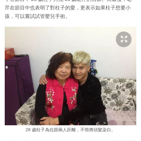
芹在節目中也表明了對柱子的愛，更表示如果柱子想要小
孩，可以嘗試試管嬰兒手術。
28 歲柱子為拉跟兩人距離，不惜將頭髮染白。