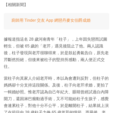
【相關新聞】
廚師用 Tinder 交友 App 網戀丹麥女伯爵成婚
據報道指這名 28 歲河南青年「柱子」，上年因失戀而試圖
輕生，但被 65 歲的「老芹」遇見後阻止了他。兩人認識
後，柱子發現與老芹很聊得來，於是鼓起勇氣告白，原先老
芹斷然拒絕，但後來被柱子的堅持所感動，兩人便正式交
往。
當柱子向其家人介紹老芹時，本以為會遭到反對，但柱子的
媽媽卻十分支持這段關係。及後，柱子向老芹求婚，更拍了
一輯婚紗照。惟老芹認為自己年紀大、眼睛曾經試過白內障
開刀，還因淋巴瘤動過手術，又不可能給柱子生孩子，感覺
會連累柱子，對他十分不公平，於是離開柱子，結果就上演
了在節目中 28 歲柱子力挽 65 歲老芹的情節。而最後，老