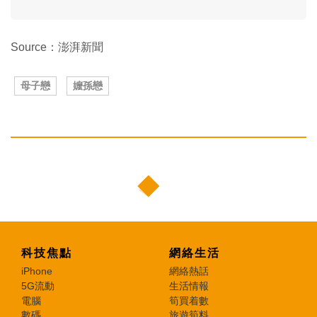
Source：澎湃新聞
母子戀
嬤孫戀
科技焦點
網絡生活
iPhone
網絡熱話
5G流動
生活情報
電腦
筍買着數
數碼
旅遊筍料