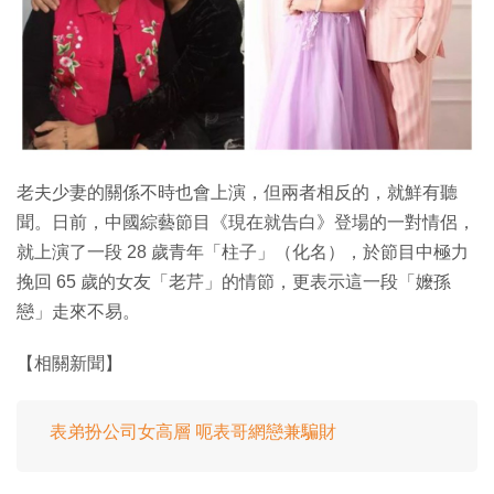
特集
老夫少妻的關係不時也會上演，但兩者相反的，就鮮有聽
聞。日前，中國綜藝節目《現在就告白》登場的一對情侶，
就上演了一段 28 歲青年「柱子」（化名），於節目中極力
挽回 65 歲的女友「老芹」的情節，更表示這一段「嬤孫
戀」走來不易。
【相關新聞】
表弟扮公司女高層 呃表哥網戀兼騙財