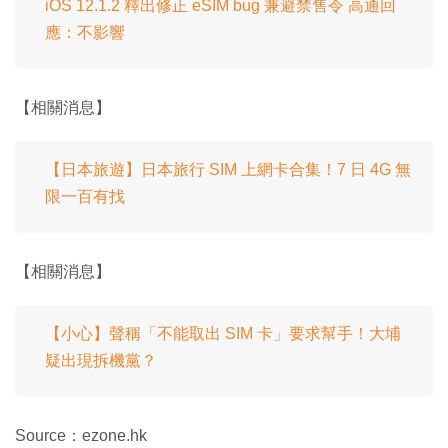
iOS 12.1.2 釋出修正 eSIM bug 兼避禁售令 高通回
應：不影響
【相關消息】
【日本旅遊】日本旅行 SIM 上網卡合集！7 日 4G 無
限一百有找
【相關消息】
【小心】聲稱「不能取出 SIM 卡」要求幫手！大埔
疑出現拆機黨？
Source：ezone.hk