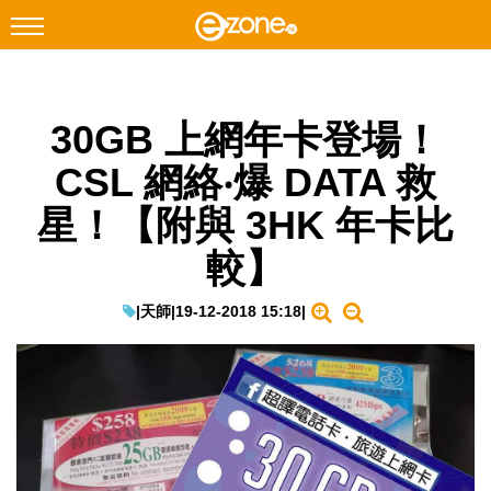
搜尋
30GB 上網年卡登場！
Facebook
Instagram
CSL 網絡‧爆 DATA 救
科技焦點
星！【附與 3HK 年卡比
網絡生活
較】
遊戲動漫
教學評測
|
天師
|
19-12-2018 15:18
|
EduTech
IT Times
生成式AI與雲端應用
Enterprise Digital Transformation