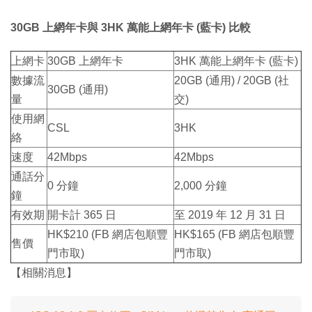
30GB 上網年卡與 3HK 萬能上網年卡 (藍卡) 比較
上網卡
30GB 上網年卡
3HK 萬能上網年卡 (藍卡)
數據流
20GB (通用) / 20GB (社
30GB (通用)
量
交)
使用網
CSL
3HK
絡
速度
42Mbps
42Mbps
通話分
0 分鐘
2,000 分鐘
鐘
有效期
開卡計 365 日
至 2019 年 12 月 31 日
HK$210 (FB 網店包順豐
HK$165 (FB 網店包順豐
售價
門市取)
門市取)
【相關消息】