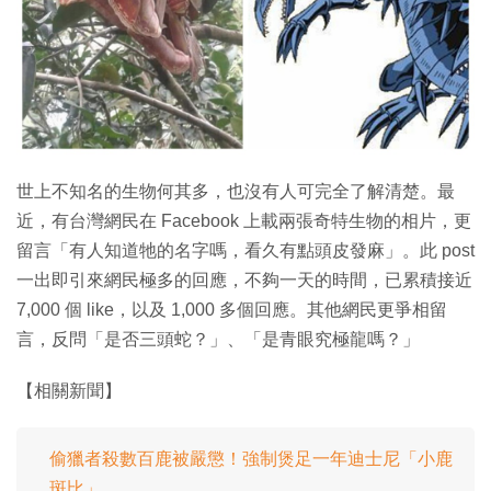
特集
世上不知名的生物何其多，也沒有人可完全了解清楚。最
近，有台灣網民在 Facebook 上載兩張奇特生物的相片，更
留言「有人知道牠的名字嗎，看久有點頭皮發麻」。此 post
一出即引來網民極多的回應，不夠一天的時間，已累積接近
7,000 個 like，以及 1,000 多個回應。其他網民更爭相留
言，反問「是否三頭蛇？」、「是青眼究極龍嗎？」
【相關新聞】
偷獵者殺數百鹿被嚴懲！強制煲足一年迪士尼「小鹿
斑比」