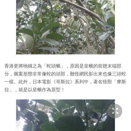
香港更將牠稱之為「蛇頭蛾」，原因是皇蛾的前翅末端部
分，圖案形態非常像蛇的頭部，難怪網民影出來也像三頭蛇
一樣。此外，日本電影《哥斯拉》系列中，著名怪獸「摩斯
拉」，就是以皇蛾作為原型！