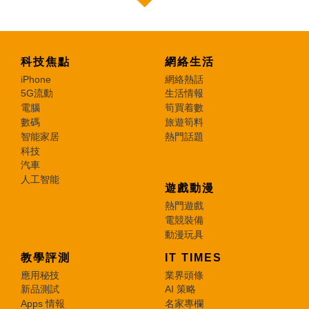
科技焦點
網絡生活
iPhone
網絡熱話
5G流動
生活情報
電腦
筍買着數
數碼
旅遊筍料
智能家居
熱門話題
科技
汽車
人工智能
遊戲動漫
熱門遊戲
電競裝備
動漫玩具
教學評測
IT TIMES
應用秘技
業界頭條
新品測試
AI 策略
Apps 情報
名家專欄