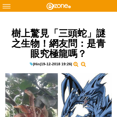
搜尋
樹上驚見「三頭蛇」謎
Facebook
Instagram
之生物！網友問：是青
科技焦點
眼究極龍嗎？
網絡生活
遊戲動漫
|
Hin
|
19-12-2018 19:26
|
教學評測
EduTech
IT Times
生成式AI與雲端應用
Enterprise Digital Transformation