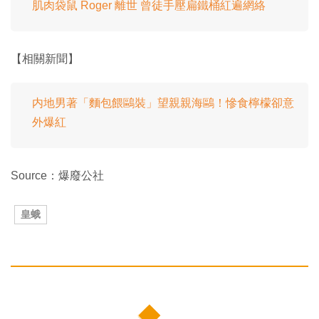
肌肉袋鼠 Roger 離世 曾徒手壓扁鐵桶紅遍網絡
【相關新聞】
内地男著「麵包餵鷗裝」望親親海鷗！慘食檸檬卻意
外爆紅
Source：爆廢公社
皇蛾