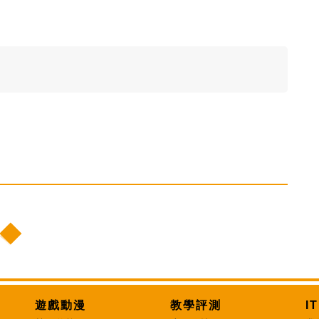
遊戲動漫
教學評測
I