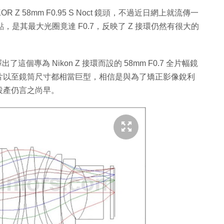
R Z 58mm F0.95 S Noct 鏡頭，不過近日網上就流傳一
點，是其最大光圈竟達 F0.7，反映了 Z 接環仍然有很大的
出了這個專為 Nikon Z 接環而設的 58mm F0.7 全片幅鏡
片以至鏡筒尺寸都相當巨型，相信是與為了矯正影像銳利
投產仍言之尚早。