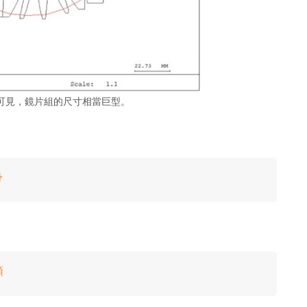
可見，鏡片組的尺寸相當巨型。
身
頭