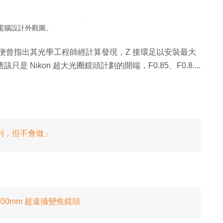
電腦設計外觀圖。
on 便曾指出其光學工程師經計算發現，Z 接環足以安裝最大
該只是 Nikon 超大光圈鏡頭計劃的開端，F0.85、F0.8....
也做到，但不會做」
0-400mm 超遠攝變焦鏡頭