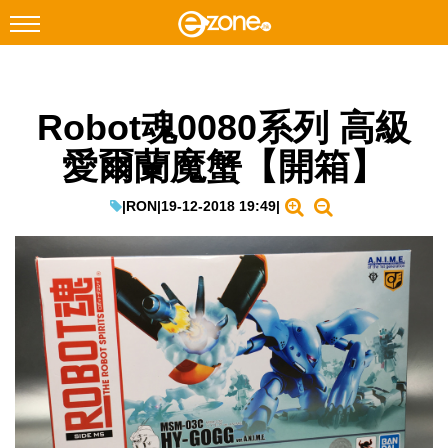
搜尋
Robot魂0080系列 高級
Facebook
Instagram
愛爾蘭魔蟹【開箱】
科技焦點
網絡生活
|
RON
|
19-12-2018 19:49
|
遊戲動漫
教學評測
EduTech
IT Times
生成式AI與雲端應用
Enterprise Digital Transformation