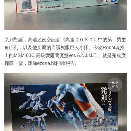
特集
又到聖誕，高達迷例必記念《高達００８０》中的第二男主
角巴列，以及他所屬的自護獨眼巨人小隊。今次Robot魂推
出的MSM-03C 高級愛爾蘭魔蟹ver. A.N.I.M.E.，就是完成度
極高一款，即睇ezone.hk開箱報告。