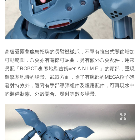
高級愛爾蘭魔蟹招牌的長臂機械爪，不單有拉出式關節增加
可動範圍，爪尖亦有關節可屈曲，另有額外爪尖配件，用來
另配「ROBOT魂 寒地型吉姆ver. A.N.I.M.E.」的頭部，重現
襲擊基地時的場景。武器方面，除了有腕部的MEGA粒子砲
發射特效外，還附有手部導彈組件及煙霧配件，可再現水中
的裝備狀態、外殼開合、發射等數多場景。