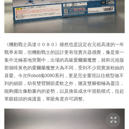
《機動戰士高達００８０》雖然也是設定在元祖高達的一年
戰爭末期，但機動戰士的設計更有現實兵器感覺，像是第一
集中北極基地突襲中，出場的高級愛爾蘭魔蟹，就和元祖版
那個啡黃色的愛爾蘭魔蟹大為不同，受到不少寫實派粉絲的
喜愛。今次Robot魂0080系列，更是完全重現以往模型做不
到的細節，幼長雙臂關節柔軟之外，腰及雙腳都極為靈活，
能夠擺出像動畫內的姿勢，以及換裝成水中巡航模式，拉起
單眼鏡頭的保護蓋，單眼角度亦可調整。