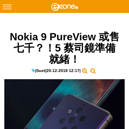
搜尋
Nokia 9 PureView 或售
Facebook
Instagram
七千？！5 蔡司鏡準備
科技焦點
就緒！
網絡生活
遊戲動漫
|
Suet
|
20-12-2018 12:17
|
教學評測
EduTech
IT Times
生成式AI與雲端應用
Enterprise Digital Transformation