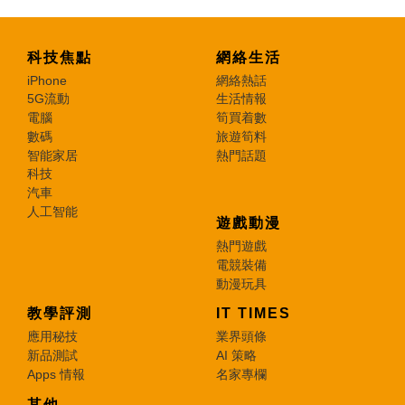
科技焦點
網絡生活
iPhone
網絡熱話
5G流動
生活情報
電腦
筍買着數
數碼
旅遊筍料
智能家居
熱門話題
科技
汽車
人工智能
遊戲動漫
熱門遊戲
電競裝備
動漫玩具
教學評測
IT TIMES
應用秘技
業界頭條
新品測試
AI 策略
Apps 情報
名家專欄
其他