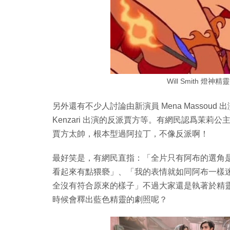
Will Smith 
另外還有不少人討論由新演員 Mena Massoud 出演
Kenzari 出演的反派賈方等。有網民認爲茉
賈方太帥，根本型過阿拉丁，不像反派啊！
最好笑是，有網民直指：「全片只有阿布的選角是
看起來有點猥褻」、「我的表情就如同阿布一樣
全沒有符合原來的樣子」不過大家還是執著於精
時候會釋出藍色精靈的劇照呢？