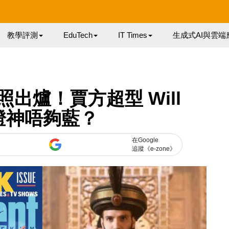
教學評測
EduTech
IT Times
生成式AI與雲端
出爐！賈方超型 Will
h 燈神唔夠藍？
在Google
追蹤《e-zone》