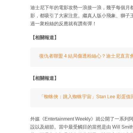
迪士尼下年的電影攻勢一浪接一浪，幾乎每個月都有電影
影，都吸引了大家注意。繼真人版小飛象、獅子
過一衆粉絲的反應就有讚有彈！
【相關報道】
復仇者聯盟 4 結局傷透粉絲心？迪士尼直言
【相關報道】
「蜘蛛俠：跳入蜘蛛宇宙」Stan Lee 彩
外媒《Entertainment Weekly》就公
設以及細節。當中最受觸目的當然是由 Will Smith