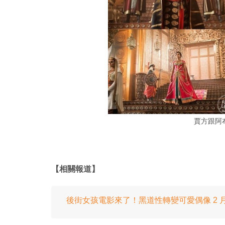
賈方跟阿
【相關報道】
後街女孩電影來了！黑道性轉變可愛偶像 2 