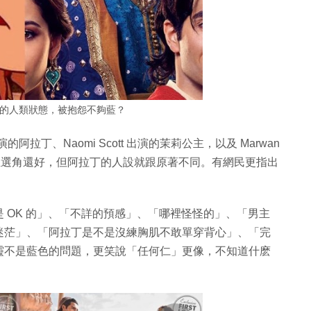
燈神精靈的人類狀態，被抱怨不夠藍？
的阿拉丁、Naomi Scott 出演的茉莉公主，以及 Marwan
莉公主選角還好，但阿拉丁的人設就跟原著不同。有網民更指出
 OK 的」、「不詳的預感」、「哪裡怪怪的」、「男主
迷茫」、「阿拉丁是不是沒練胸肌不敢單穿背心」、「完
靈不是藍色的問題，更笑說「任何仁」更像，不知道什麽