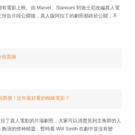
上映。由 Marvel、Starwars 到迪士尼改編真人電
王預告片段公開後，真人版阿拉丁的劇照都終於公開，不
會很震撼
蛋值回票價！近年最好看的蜘蛛電影？
開了一系列阿拉丁真人電影的片場劇照，大家可以清楚見到主角群的人
 飾演的燈神精靈，暫時看 Will Smith 在劇中並沒有變