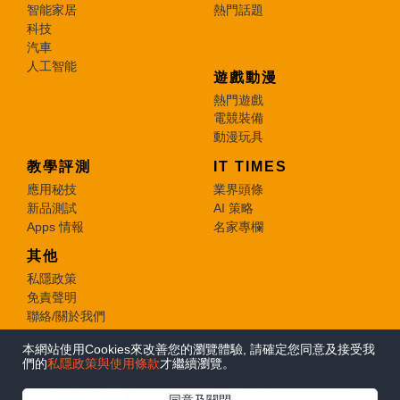
智能家居
熱門話題
科技
汽車
人工智能
遊戲動漫
熱門遊戲
電競裝備
動漫玩具
教學評測
IT TIMES
應用秘技
業界頭條
新品測試
AI 策略
Apps 情報
名家專欄
其他
私隱政策
免責聲明
聯絡/關於我們
本網站使用Cookies來改善您的瀏覽體驗, 請確定您同意及接受我
© 2026 e-zone. All Rights Reserved.
們的
私隱政策與使用條款
才繼續瀏覽。
在Google