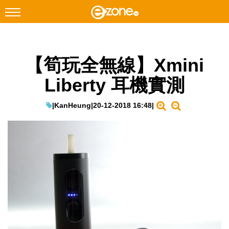
搜尋
【筍玩全無線】Xmini
Facebook
Instagram
Liberty 耳機實測
科技焦點
網絡生活
|
KanHeung
|
20-12-2018 16:48
|
遊戲動漫
教學評測
EduTech
IT Times
生成式AI與雲端應用
Enterprise Digital Transformation