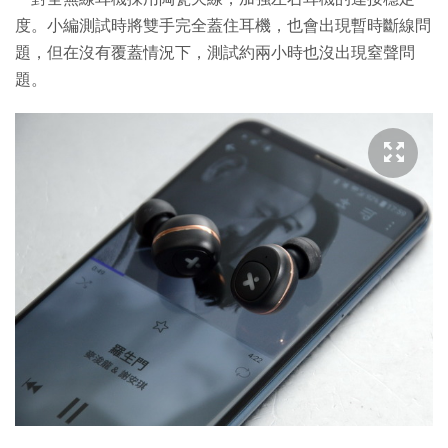
度。小編測試時將雙手完全蓋住耳機，也會出現暫時斷線問
題，但在沒有覆蓋情況下，測試約兩小時也沒出現窒聲問
題。