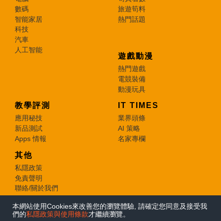
數碼
旅遊筍料
智能家居
熱門話題
科技
汽車
人工智能
遊戲動漫
熱門遊戲
電競裝備
動漫玩具
教學評測
IT TIMES
應用秘技
業界頭條
新品測試
AI 策略
Apps 情報
名家專欄
其他
私隱政策
免責聲明
聯絡/關於我們
本網站使用Cookies來改善您的瀏覽體驗, 請確定您同意及接受我
© 2026 e-zone. All Rights Reserved.
們的
私隱政策與使用條款
才繼續瀏覽。