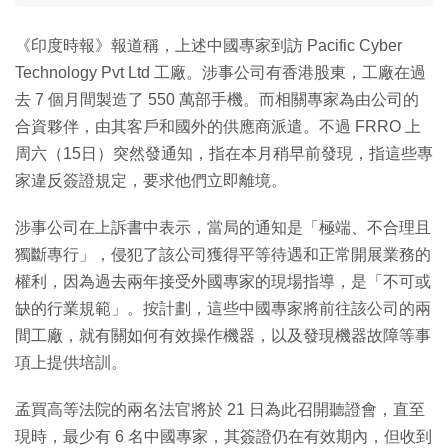
《印度時報》報道稱，上述中國專家到訪 Pacific Cyber
Technology Pvt Ltd 工廠。涉事公司有香港股東，工廠在過
去 7 個月間製造了 550 萬部手機。而相關專家為由公司的
合資夥伴，由其客戶和國外的供應商派遣。不過 FRRO 上
周六（15日）突然發通知，指在本月稍早前發現，指這些專
家違反簽證規定，要求他們立即離境。
涉事公司在上訴書中表示，當局的通知是「極端、不合理且
獨斷專行」，侵犯了該公司獲得平等待遇和正常開展業務的
權利，因為過去兩年接受外國專家的現場指導，是「不可或
缺的行業規範」。按計劃，這些中國專家將前往該公司的兩
間工廠，就有關如何有效操作機器，以及發現機器故障等事
項上提供培訓。
孟買高等法院的兩名法官將於 21 日為此召開聽證會，直至
現時，最少有 6 名中國專家，其簽證仍在有效期內，但收到