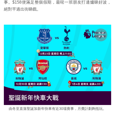
事。$158便滿足整個假期，最啱一班朋友打邊爐睇好波，
絕對平過出街睇戲。
由冬至直落聖誕加新年快車有近30場賽事，月費計劃夠抵玩。