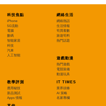
科技焦點
網絡生活
iPhone
網絡熱話
5G流動
生活情報
電腦
筍買着數
數碼
旅遊筍料
智能家居
熱門話題
科技
汽車
人工智能
遊戲動漫
熱門遊戲
電競裝備
動漫玩具
教學評測
IT TIMES
應用秘技
業界頭條
新品測試
AI 策略
Apps 情報
名家專欄
其他