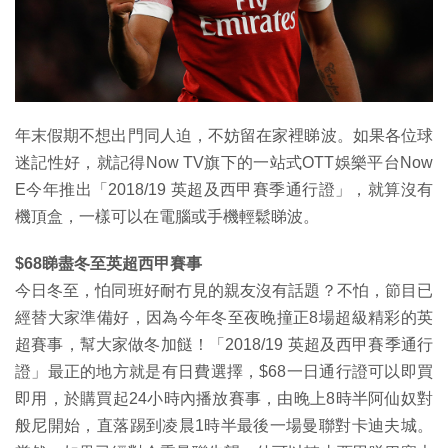
特集
年末假期不想出門同人迫，不妨留在家裡睇波。如果各位球
迷記性好，就記得Now TV旗下的一站式OTT娛樂平台Now
E今年推出「2018/19 英超及西甲賽季通行證」，就算沒有
機頂盒，一樣可以在電腦或手機輕鬆睇波。
$68睇盡冬至英超西甲賽事
今日冬至，怕同班好耐冇見的親友沒有話題？不怕，節目已
經替大家準備好，因為今年冬至夜晚撞正8場超級精彩的英
超賽事，幫大家做冬加餸！「2018/19 英超及西甲賽季通行
證」最正的地方就是有日費選擇，$68一日通行證可以即買
即用，於購買起24小時內播放賽事，由晚上8時半阿仙奴對
般尼開始，直落踢到凌晨1時半最後一場曼聯對卡迪夫城。