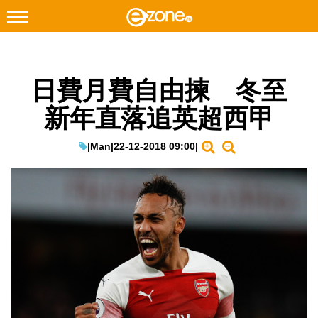
搜尋
日費月費自由揀 冬至
Facebook
Instagram
新年直落追英超西甲
科技焦點
網絡生活
|
Man
|
22-12-2018 09:00
|
遊戲動漫
教學評測
EduTech
IT Times
生成式AI與雲端應用
Enterprise Digital Transformation