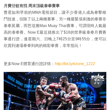
月費廿蚊有找 周末頂級泰拳賽事
曹星如和早前的MMA電視節目，讓不少香港人成為拳擊格
鬥技迷，但除了以上兩種賽事，另一種最緊張刺激的拳賽非
泰拳莫屬，而芭堤雅Max Muay Thai賽事，可謂現時人氣最
高的泰拳賽。Now E最近就推出了$18的世界級泰拳月費賽
事通行證，逢星期六、日晚上7時25分至9時55分，便可以
欣賞到連場拳拳到肉的精彩拳賽，非常抵玩！
更多Now E體育通行證詳情：
http://bit.ly/ezone_1222