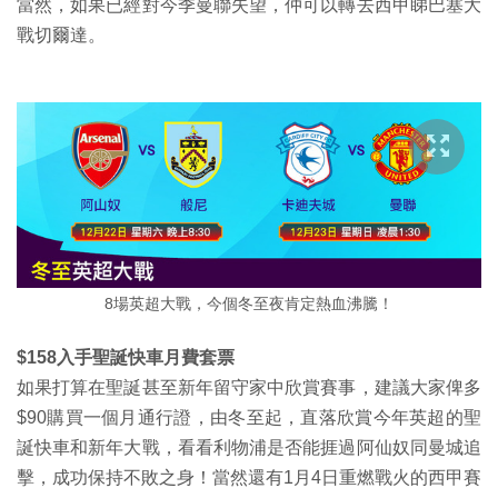
當然，如果已經對今季曼聯失望，仲可以轉去西甲睇巴塞大
戰切爾達。
8場英超大戰，今個冬至夜肯定熱血沸騰！
$158入手聖誕快車月費套票
如果打算在聖誕甚至新年留守家中欣賞賽事，建議大家俾多
$90購買一個月通行證，由冬至起，直落欣賞今年英超的聖
誕快車和新年大戰，看看利物浦是否能捱過阿仙奴同曼城追
擊，成功保持不敗之身！當然還有1月4日重燃戰火的西甲賽