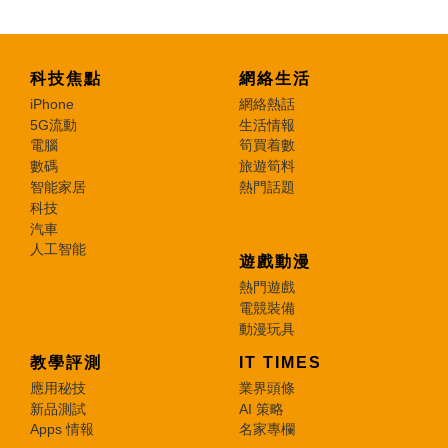
科技焦點
網絡生活
iPhone
網絡熱話
5G流動
生活情報
電腦
筍買着數
數碼
旅遊筍料
智能家居
熱門話題
科技
汽車
人工智能
遊戲動漫
熱門遊戲
電競裝備
動漫玩具
教學評測
IT TIMES
應用秘技
業界頭條
新品測試
AI 策略
Apps 情報
名家專欄