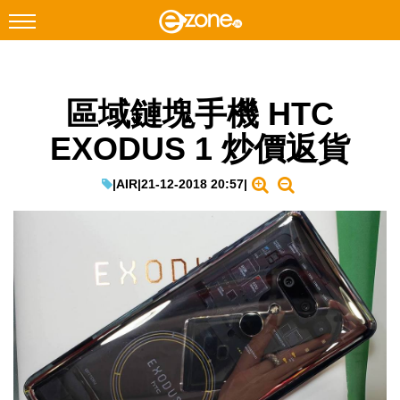
搜尋
區域鏈塊手機 HTC
Facebook
Instagram
EXODUS 1 炒價返貨
科技焦點
網絡生活
|
AIR
|
21-12-2018 20:57
|
遊戲動漫
教學評測
EduTech
IT Times
生成式AI與雲端應用
Enterprise Digital Transformation