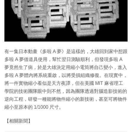
有一集日本動畫《多啦 A 夢》是這樣的，大雄回到家中想跟
多啦 A 夢借道具使用，幫忙翌日測驗順利，但發現多啦 A
夢竟然生了病，於是大雄決定用縮小電筒將自己變小，進入
多啦 A 夢體內將系統重啟，以將受損組織修復。在現實中，
將一件實物縮小看似是天方夜譚，但在美國 MIT 麻省理工
學院的技術團隊眼中則不然，因為團隊透過對腦造影技術的
逆向工程，研發一種能將物件縮小的新技術，甚至可將物件
縮小至原本的 1/1000 尺寸。
【相關新聞】