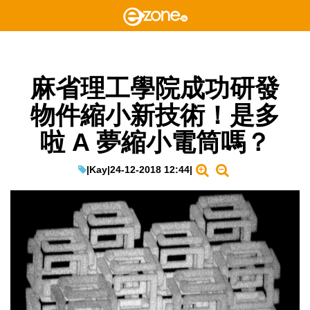
麻省理工學院成功研發
物件縮小新技術！是多
啦 A 夢縮小電筒嗎？
|
Kay
|
24-12-2018 12:44
|