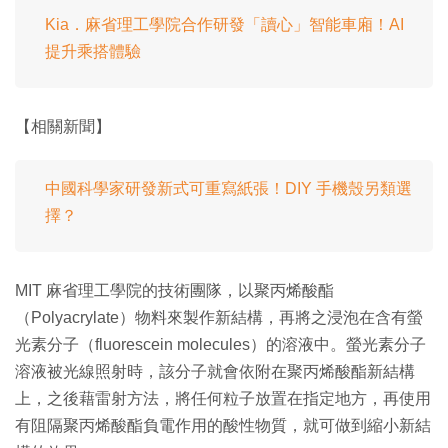
Kia．麻省理工學院合作研發「讀心」智能車廂！AI
提升乘搭體驗
【相關新聞】
中國科學家研發新式可重寫紙張！DIY 手機殼另類選
擇？
MIT 麻省理工學院的技術團隊，以聚丙烯酸酯
（Polyacrylate）物料來製作新結構，再將之浸泡在含有螢
光素分子（fluorescein molecules）的溶液中。螢光素分子
溶液被光線照射時，該分子就會依附在聚丙烯酸酯新結構
上，之後藉雷射方法，將任何粒子放置在指定地方，再使用
有阻隔聚丙烯酸酯負電作用的酸性物質，就可做到縮小新結