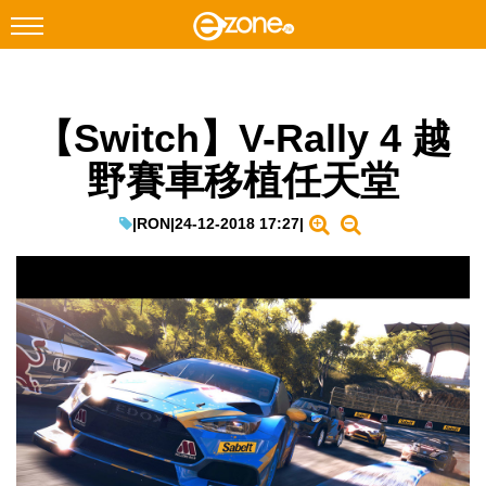
搜尋
【Switch】V-Rally 4 越
Facebook
Instagram
野賽車移植任天堂
科技焦點
網絡生活
|
RON
|
24-12-2018 17:27
|
遊戲動漫
教學評測
EduTech
IT Times
生成式AI與雲端應用
Enterprise Digital Transformation