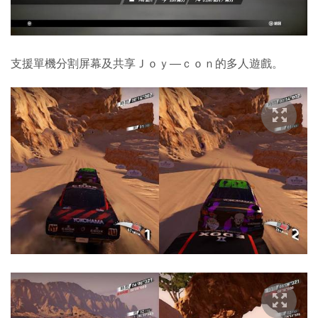
支援單機分割屏幕及共享Ｊｏｙ—ｃｏｎ的多人遊戲。