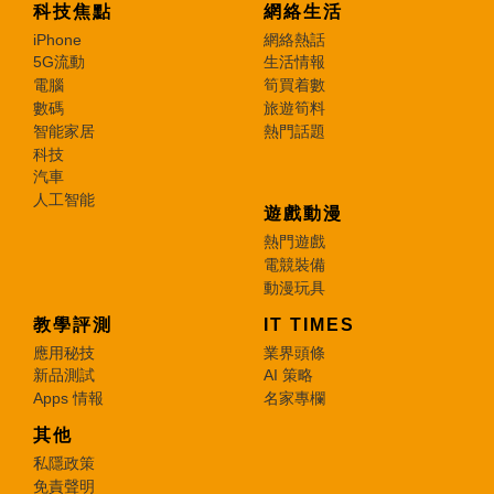
科技焦點
網絡生活
iPhone
網絡熱話
5G流動
生活情報
電腦
筍買着數
數碼
旅遊筍料
智能家居
熱門話題
科技
汽車
人工智能
遊戲動漫
熱門遊戲
電競裝備
動漫玩具
教學評測
IT TIMES
應用秘技
業界頭條
新品測試
AI 策略
Apps 情報
名家專欄
其他
私隱政策
免責聲明