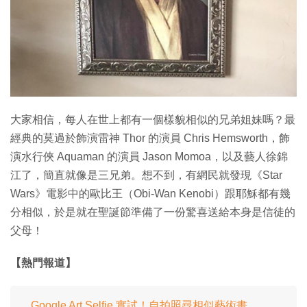
特集
大家相信，每人在世上都有一個樣貌相似的兄弟姐妹嗎？最
經典的莫過於飾演雷神 Thor 的演員 Chris Hemsworth，飾
演水行俠 Aquaman 的演員 Jason Momoa，以及藝人徐錦
江了，簡直就像是三兄弟。想不到，有網民就發現《Star
Wars》電影中的歐比王（Obi-Wan Kenobi）跟耶穌都有幾
分相似，於是就在聖誕節準備了一份驚喜送給本身是信徒的
父母！
【熱門報道】
Google Art Selfie 實試！自拍照尋相似藝術畫