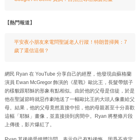
【熱門報道】
平安夜小朋友來電問聖誕老人行蹤！特朗普掃興：7
歲了還信這個？
網民 Ryan 在 YouTube 分享自己的經歷，他發現由蘇格蘭
演員 Ewan McGregor 飾演的《星戰》歐比王，長髮帶鬍子
的樣貌跟耶穌的形象有點相似。由於他的父母是信徒，於是
他在聖誕節時就惡作劇地送了一幅歐比王的大頭人像畫給父
母。結果，他的父母竟然直接中招，他的母親甚至十分喜歡
這幅「耶穌」畫像，並直接掛到房間中。Ryan 將整條片段
上傳後，影片爆紅了。
Ryan 其後接受媒體訪問，表示自己有點後悔，因爲不肯定