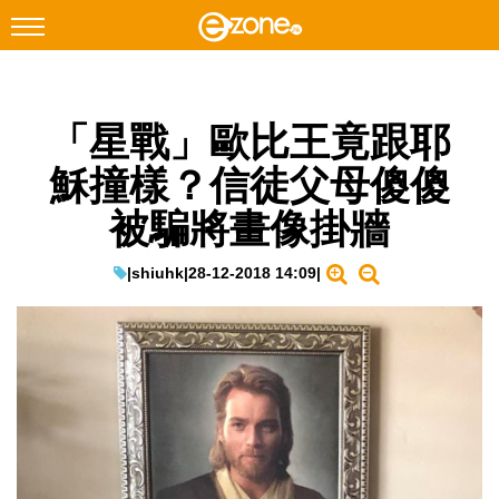
搜尋
「星戰」歐比王竟跟耶
Facebook
Instagram
穌撞樣？信徒父母傻傻
科技焦點
被騙將畫像掛牆
網絡生活
遊戲動漫
|
shiuhk
|
28-12-2018 14:09
|
教學評測
EduTech
IT Times
生成式AI與雲端應用
Enterprise Digital Transformation