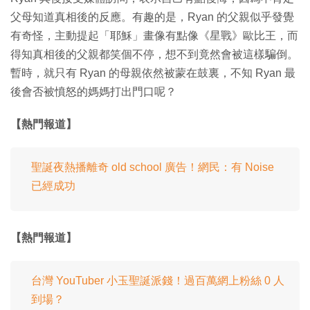
父母知道真相後的反應。有趣的是，Ryan 的父親似乎發覺
有奇怪，主動提起「耶穌」畫像有點像《星戰》歐比王，而
得知真相後的父親都笑個不停，想不到竟然會被這樣騙倒。
暫時，就只有 Ryan 的母親依然被蒙在鼓裏，不知 Ryan 最
後會否被憤怒的媽媽打出門口呢？
【熱門報道】
聖誕夜熱播離奇 old school 廣告！網民：有 Noise
已經成功
【熱門報道】
台灣 YouTuber 小玉聖誕派錢！過百萬網上粉絲 0 人
到場？