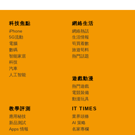
科技焦點
網絡生活
iPhone
網絡熱話
5G流動
生活情報
電腦
筍買着數
數碼
旅遊筍料
智能家居
熱門話題
科技
汽車
人工智能
遊戲動漫
熱門遊戲
電競裝備
動漫玩具
教學評測
IT TIMES
應用秘技
業界頭條
新品測試
AI 策略
Apps 情報
名家專欄