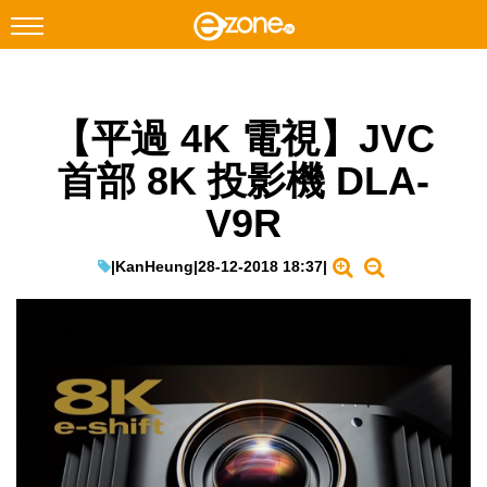
搜尋
【平過 4K 電視】JVC
Facebook
Instagram
首部 8K 投影機 DLA-
科技焦點
V9R
網絡生活
遊戲動漫
|
KanHeung
|
28-12-2018 18:37
|
教學評測
EduTech
IT Times
生成式AI與雲端應用
Enterprise Digital Transformation