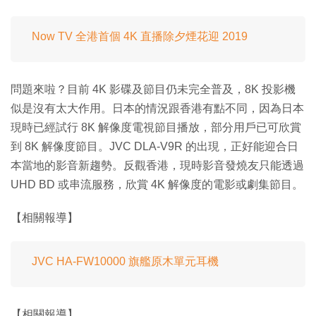
Now TV 全港首個 4K 直播除夕煙花迎 2019
問題來啦？目前 4K 影碟及節目仍未完全普及，8K 投影機
似是沒有太大作用。日本的情況跟香港有點不同，因為日本
現時已經試行 8K 解像度電視節目播放，部分用戶已可欣賞
到 8K 解像度節目。JVC DLA-V9R 的出現，正好能迎合日
本當地的影音新趨勢。反觀香港，現時影音發燒友只能透過
UHD BD 或串流服務，欣賞 4K 解像度的電影或劇集節目。
【相關報導】
JVC HA-FW10000 旗艦原木單元耳機
【相關報導】