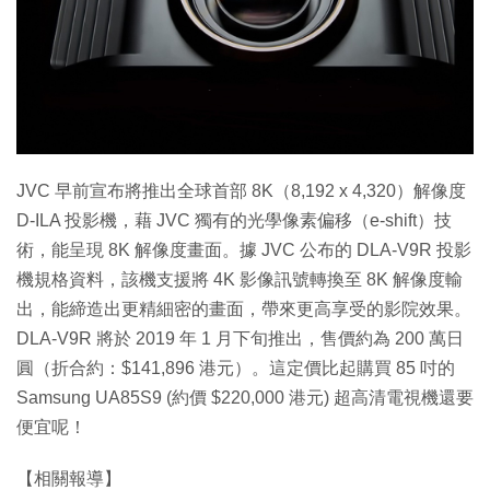
特集
JVC 早前宣布將推出全球首部 8K（8,192 x 4,320）解像度
D-ILA 投影機，藉 JVC 獨有的光學像素偏移（e-shift）技
術，能呈現 8K 解像度畫面。據 JVC 公布的 DLA-V9R 投影
機規格資料，該機支援將 4K 影像訊號轉換至 8K 解像度輸
出，能締造出更精細密的畫面，帶來更高享受的影院效果。
DLA-V9R 將於 2019 年 1 月下旬推出，售價約為 200 萬日
圓（折合約：$141,896 港元）。這定價比起購買 85 吋的
Samsung UA85S9 (約價 $220,000 港元) 超高清電視機還要
便宜呢！
【相關報導】