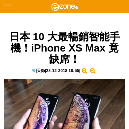
搜尋
日本 10 大最暢銷智能手
Facebook
Instagram
機！iPhone XS Max 竟
科技焦點
缺席！
網絡生活
遊戲動漫
|
天師
|
28-12-2018 18:55
|
教學評測
EduTech
IT Times
生成式AI與雲端應用
Enterprise Digital Transformation