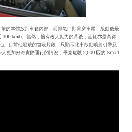
機引擎的本體放到車箱內部，而排氣口則貫穿車尾，啟動後最
接近 300 km/h。當然，擁有改大動力的背後，油耗亦是高得
升燃油。目前他發放的首段片段，只顯示此車啟動噴射引擎及
加好奇實際運行的情況，畢竟駕駛 2,000 匹的 Smart