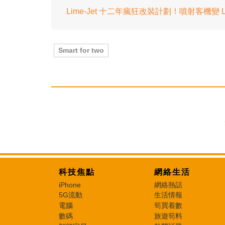
Lime-Jet 十二年瘋狂改裝計劃！噴射客機變 L
Smart for two
科技焦點
網絡生活
iPhone
網絡熱話
5G流動
生活情報
電腦
筍買着數
數碼
旅遊筍料