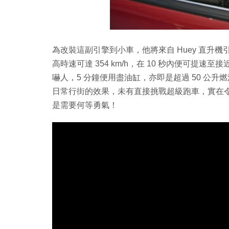
為改裝這副引擎到小車，他將來自 Huey 直升
高時速可達 354 km/h，在 10 秒內便可提速至
嚇人，5 分鐘便用盡油缸，亦即是超過 50 公
日常行街的效果，未有直接挑戰超級跑車，實在令人更
是需要何等勇氣！