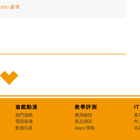
imo 豪車
遊戲動漫
教學評測
I
熱門遊戲
應用秘技
業
電競裝備
新品測試
AI
動漫玩具
Apps 情報
名