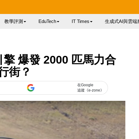
教學評測
EduTech
IT Times
生成式AI與雲端
引擎 爆發 2000 匹馬力合
行街？
在Google
追蹤《e-zone》