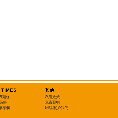
T TIMES
其他
界頭條
私隱政策
 策略
免責聲明
家專欄
聯絡/關於我們