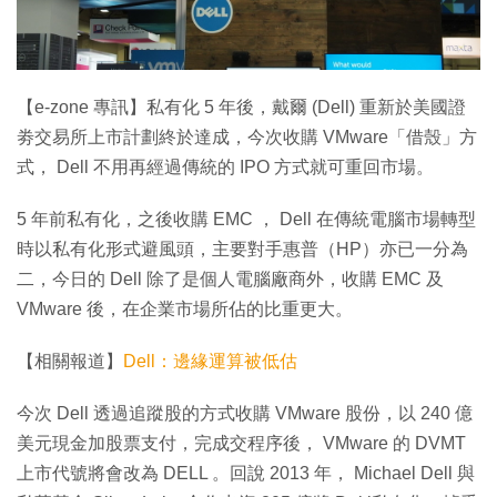
特集
【e-zone 專訊】私有化 5 年後，戴爾 (Dell) 重新於美國證
劵交易所上市計劃終於達成，今次收購 VMware「借殼」方
式， Dell 不用再經過傳統的 IPO 方式就可重回市場。
5 年前私有化，之後收購 EMC ， Dell 在傳統電腦市場轉型
時以私有化形式避風頭，主要對手惠普（HP）亦已一分為
二，今日的 Dell 除了是個人電腦廠商外，收購 EMC 及
VMware 後，在企業市場所佔的比重更大。
【相關報道】
Dell：邊緣運算被低估
今次 Dell 透過追蹤股的方式收購 VMware 股份，以 240 億
美元現金加股票支付，完成交程序後， VMware 的 DVMT
上市代號將會改為 DELL 。回說 2013 年， Michael Dell 與