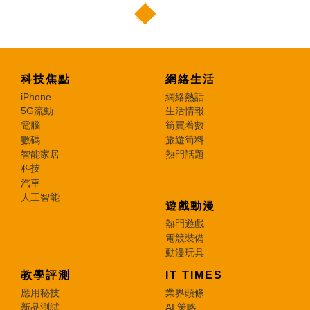
科技焦點
網絡生活
iPhone
網絡熱話
5G流動
生活情報
電腦
筍買着數
數碼
旅遊筍料
智能家居
熱門話題
科技
汽車
人工智能
遊戲動漫
熱門遊戲
電競裝備
動漫玩具
教學評測
IT TIMES
應用秘技
業界頭條
新品測試
AI 策略