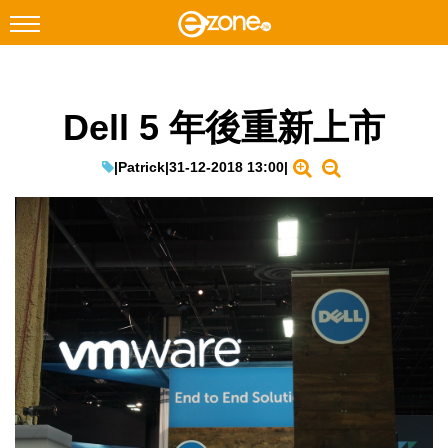
搜尋
Dell 5 年後重新上市
Facebook
Instagram
科技焦點
|
Patrick
|
31-12-2018 13:00
|
網絡生活
遊戲動漫
教學評測
EduTech
IT Times
生成式AI與雲端應用
Enterprise Digital Transformation