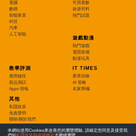
電腦
筍買着數
數碼
旅遊筍料
智能家居
熱門話題
科技
汽車
人工智能
遊戲動漫
熱門遊戲
電競裝備
動漫玩具
教學評測
IT TIMES
應用秘技
業界頭條
新品測試
AI 策略
Apps 情報
名家專欄
其他
私隱政策
免責聲明
聯絡/關於我們
本網站使用Cookies來改善您的瀏覽體驗, 請確定您同意及接受我
© 2026 e-zone. All Rights Reserved.
們的
私隱政策與使用條款
才繼續瀏覽。