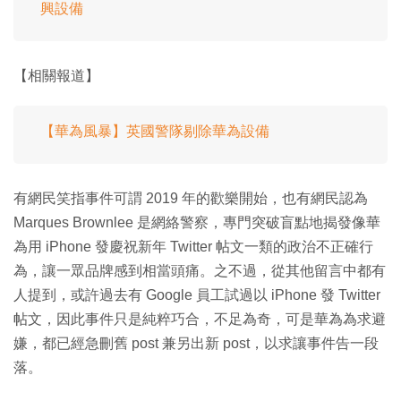
興設備
【相關報道】
【華為風暴】英國警隊剔除華為設備
有網民笑指事件可謂 2019 年的歡樂開始，也有網民認為
Marques Brownlee 是網絡警察，專門突破盲點地揭發像華
為用 iPhone 發慶祝新年 Twitter 帖文一類的政治不正確行
為，讓一眾品牌感到相當頭痛。之不過，從其他留言中都有
人提到，或許過去有 Google 員工試過以 iPhone 發 Twitter
帖文，因此事件只是純粹巧合，不足為奇，可是華為為求避
嫌，都已經急刪舊 post 兼另出新 post，以求讓事件告一段
落。