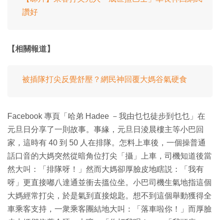
讚好
【相關報道】
被插隊打尖反覺舒壓？網民神回覆大媽谷氣硬食
Facebook 專頁「哈弟 Hadee －我由乜乜徒步到乜乜」在
元旦日分享了一則故事。事緣，元旦日淩晨樓主等小巴回
家，這時有 40 到 50 人在排隊。怎料上車後，一個操普通
話口音的大媽突然從暗角位打尖「攝」上車，司機知道後當
然大叫：「排隊呀！」然而大媽卻厚臉皮地瞎説：「我有
呀」更直接嘟八達通並衝去搵位坐。小巴司機生氣地指這個
大媽經常打尖，於是氣到直接熄匙。想不到這個舉動獲得全
車乘客支持，一衆乘客團結地大叫：「落車啦你！」而厚臉