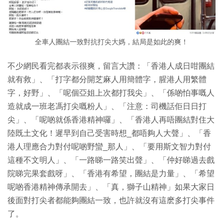
全車人團結一致對抗打尖大媽，結局是如此的爽！
不少網民看完都表示很爽，留言大讚：「香港人成日咁團結
就有救」、「打字都分開芝麻人用簡體字，腥港人用繁體
字，好野」、「呢個亞姐上次都打我尖」、「係啲怕事嘅人
造就成一班老馮打尖嘅粉人」、「注意：司機話佢日日打
尖」、「呢啲就係香港精神囉」、「香港人再唔團結對住大
陸既土文化！遲早到自己受害時想_都唔夠人大聲」、「香
港人理應合力對付呢啲野蠻_那人」、「要用斯文智力對付
這種不文明人」、「一路睇一路笑出聲」、「仲好睇過去戲
院睇完果套戲呀」、「香港有希望，團結是力量」、「希望
呢啲香港精神傳承開去」、「真，獅子山精神」如果大家日
後面對打尖者都能夠團結一致，也許就沒有這麽多打尖事件
了。