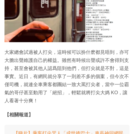
特集
大家總會試過被人打尖，這時候可以扮什麽都見唔到，亦可
大膽出聲維護自己的權益。雖然有時候出聲或許不會得到支
持，甚至會被其他人認爲阻到他們，但打尖就是不對，這是
事實。近日，有網民就分享了一則差不多的個案，但今次不
僅司機，就連全車乘客都團結一致大罵打尖者，當中一位霸
氣的哥仔甚至動用了「絕招」，輕鬆就將打尖大媽 KO，讓
人看著十分爽！
【相關報道】
【睇片】乘客打尖咒人「成世揸巴士」車長神回網民