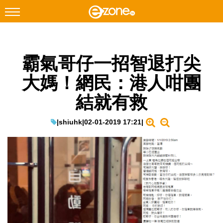
搜尋
霸氣哥仔一招智退打尖
Facebook
Instagram
大媽！網民：港人咁團
科技焦點
結就有救
網絡生活
遊戲動漫
|
shiuhk
|
02-01-2019 17:21
|
教學評測
EduTech
IT Times
生成式AI與雲端應用
Enterprise Digital Transformation