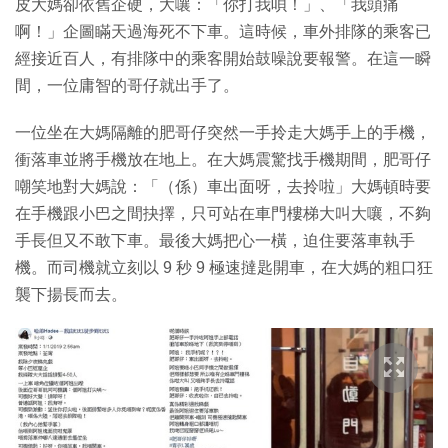
皮大媽卻依舊企硬，大嚷：「你打我唄！」、「我頭痛
啊！」企圖瞞天過海死不下車。這時候，車外排隊的乘客已
經接近百人，有排隊中的乘客開始鼓噪說要報警。在這一瞬
間，一位庸智的哥仔就出手了。
一位坐在大媽隔離的肥哥仔突然一手拎走大媽手上的手機，
衝落車並將手機放在地上。在大媽震驚找手機期間，肥哥仔
嘲笑地對大媽說：「（係）車出面呀，去拎啦」大媽頓時要
在手機跟小巴之間抉擇，只可站在車門樓梯大叫大嚷，不夠
手長但又不敢下車。最後大媽把心一橫，迫住要落車執手
機。而司機就立刻以 9 秒 9 極速撻匙開車，在大媽的粗口狂
襲下揚長而去。