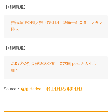
【相關報道】
熱論海洋公園人數下跌死因！網民一針見血：太多大
陸人
【相關報道】
老師懷疑打尖變網絡公審！要求刪 post 叫人小心
啲？
Source：
哈弟 Hadee －我由乜乜徒步到乜乜