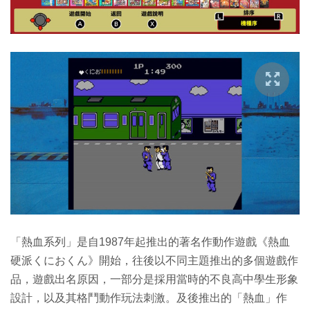
「熱血系列」是自1987年起推出的著名作動作遊戲《熱血
硬派くにおくん》開始，往後以不同主題推出的多個遊戲作
品，遊戲出名原因，一部分是採用當時的不良高中學生形象
設計，以及其格鬥動作玩法刺激。及後推出的「熱血」作