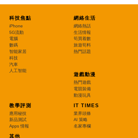
科技焦點
網絡生活
iPhone
網絡熱話
5G流動
生活情報
電腦
筍買着數
數碼
旅遊筍料
智能家居
熱門話題
科技
汽車
人工智能
遊戲動漫
熱門遊戲
電競裝備
動漫玩具
教學評測
IT TIMES
應用秘技
業界頭條
新品測試
AI 策略
Apps 情報
名家專欄
其他