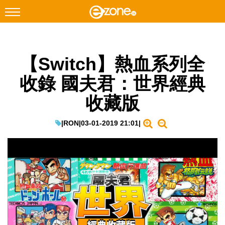
搜尋
【Switch】熱血系列全
Facebook
Instagram
收錄 國夫君：世界經典
科技焦點
收藏版
網絡生活
遊戲動漫
|
RON
|
03-01-2019 21:01
|
教學評測
EduTech
IT Times
生成式AI與雲端應用
Enterprise Digital Transformation