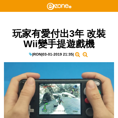
玩家有愛付出3年 改裝
Wii變手提遊戲機
|
RON
|
03-01-2019 21:35
|