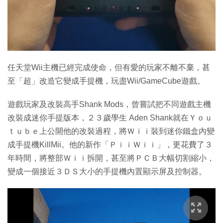
任天堂Wii主機已經完成使命，但有愛的玩家不離不棄，甚
至「超」改造它變成手提機，玩盡Wii/GameCube遊戲。
遊戲玩家及改裝高手Shank Mods，曾嘗試把不同遊戲主機
改裝成迷你手提版本，２３歲學生 Aden Shank就在Ｙｏｕ
ｔｕｂｅ上公開他的改裝過程，將Ｗｉｉ裝到迷你鐵盒內變
成手提機KillMii。他的新作「ＰｉｉＷｉｉ」，更花費了３
年時間，將整部Ｗｉｉ拆開，甚至將ＰＣＢ大幅切割縮小，
變成一個接近３ＤＳ大小的手提機內置顯示屏及控制器。