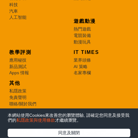
科技
汽車
人工智能
遊戲動漫
熱門遊戲
電競裝備
動漫玩具
教學評測
IT TIMES
應用秘技
業界頭條
新品測試
AI 策略
Apps 情報
名家專欄
其他
私隱政策
免責聲明
聯絡/關於我們
本網站使用Cookies來改善您的瀏覽體驗, 請確定您同意及接受我
© 2026 e-zone. All Rights Reserved.
們的
私隱政策與使用條款
才繼續瀏覽。
在Google
同意及關閉
追蹤《e-zone》