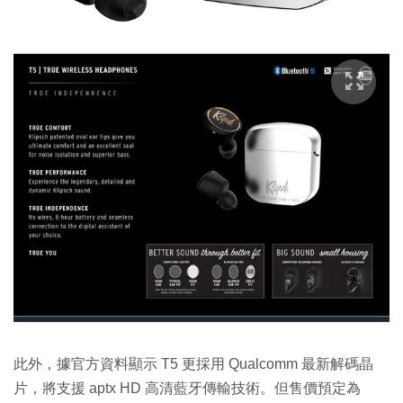
此外，據官方資料顯示 T5 更採用 Qualcomm 最新解碼晶
片，將支援 aptx HD 高清藍牙傳輸技術。但售價預定為