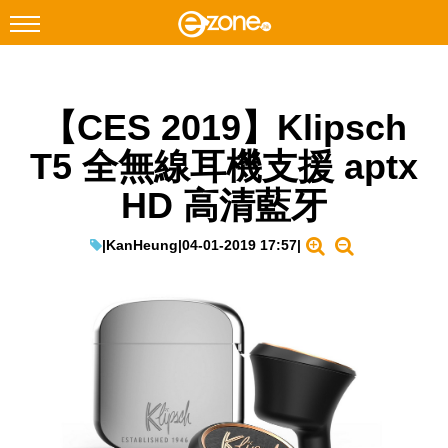
搜尋
【CES 2019】Klipsch
Facebook
Instagram
T5 全無線耳機支援 aptx
科技焦點
HD 高清藍牙
網絡生活
遊戲動漫
|
KanHeung
|
04-01-2019 17:57
|
教學評測
EduTech
IT Times
生成式AI與雲端應用
Enterprise Digital Transformation