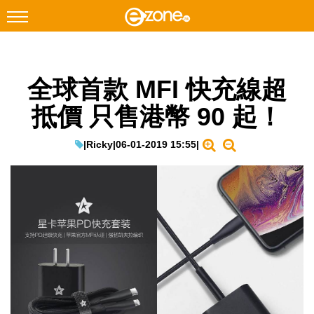
搜尋
全球首款 MFI 快充線超
Facebook
Instagram
抵價 只售港幣 90 起！
科技焦點
網絡生活
|
Ricky
|
06-01-2019 15:55
|
遊戲動漫
教學評測
EduTech
IT Times
生成式AI與雲端應用
Enterprise Digital Transformation