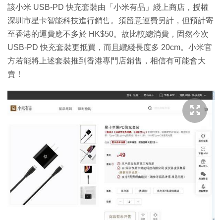
該小米 USB-PD 快充套裝由「小米有品」綫上商店，授權
深圳市星卡智能科技進行銷售。須留意運費另計，但預計寄
至香港的運費應不多於 HK$50。故比較總消費，固然今次
USB-PD 快充套裝更抵買，而且纜綫長度多 20cm。小米官
方若能將上述套裝推到香港專門店銷售，相信有可能會大
賣！