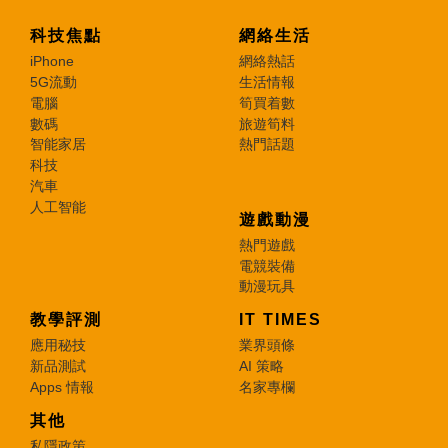
科技焦點
網絡生活
iPhone
網絡熱話
5G流動
生活情報
電腦
筍買着數
數碼
旅遊筍料
智能家居
熱門話題
科技
汽車
人工智能
遊戲動漫
熱門遊戲
電競裝備
動漫玩具
教學評測
IT TIMES
應用秘技
業界頭條
新品測試
AI 策略
Apps 情報
名家專欄
其他
私隱政策