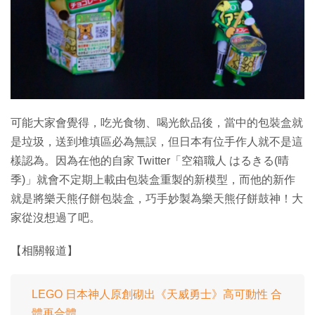
特集
可能大家會覺得，吃光食物、喝光飲品後，當中的包裝盒就
是垃圾，送到堆填區必為無誤，但日本有位手作人就不是這
樣認為。因為在他的自家 Twitter「空箱職人 はるきる(晴
季)」就會不定期上載由包裝盒重製的新模型，而他的新作
就是將樂天熊仔餅包裝盒，巧手妙製為樂天熊仔餅鼓神！大
家從沒想過了吧。
【相關報道】
LEGO 日本神人原創砌出《天威勇士》高可動性 合
體再合體