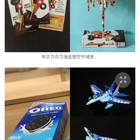
朱古力百力滋盒變空中城堡。