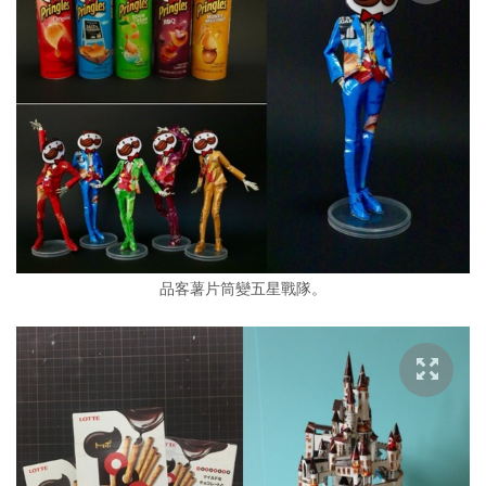
品客薯片筒變五星戰隊。