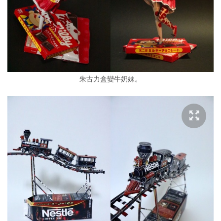
朱古力盒變牛奶妹。