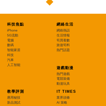
科技焦點
網絡生活
iPhone
網絡熱話
5G流動
生活情報
電腦
筍買着數
數碼
旅遊筍料
智能家居
熱門話題
科技
汽車
人工智能
遊戲動漫
熱門遊戲
電競裝備
動漫玩具
教學評測
IT TIMES
應用秘技
業界頭條
新品測試
AI 策略