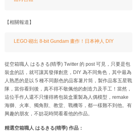
【相關報道】
LEGO 砌出 8-bit Gundam 畫作！日本神人 DIY
從空箱職人 はるきる(晴季) Twitter 的 post 可見，只要是包
裝盒的話，就可讓其發揮創意，DIY 為不同角色，其中最為
人熟悉的是以 5 種不同顏色的品客薯片筒，製作品客五星戰
隊，當你看到後，真不得不敬佩他的創造力及手工！當然，
這位手作人還不只懂得將包裝盒重製為人偶模型，remake
海獅、火車、獨角獸、教堂、戰機等，都一樣難不到他。有
興趣的朋友，不妨花時間看看他的作品。
精選空箱職人 はるきる(晴季) 作品：