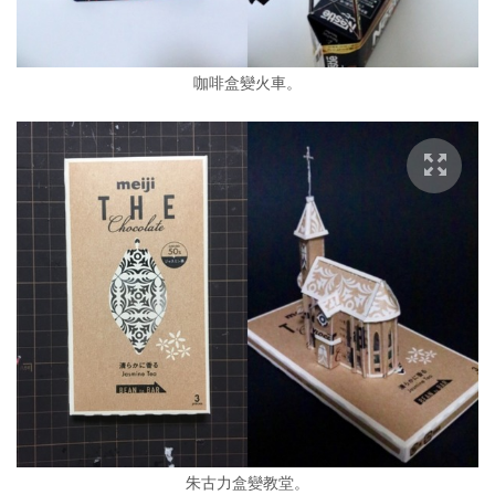
咖啡盒變火車。
朱古力盒變教堂。