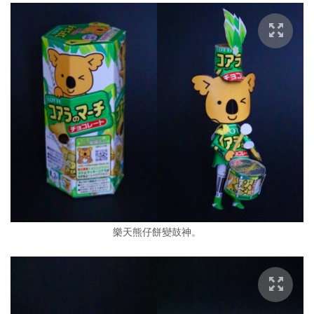
樂天熊仔餅變鼓神。