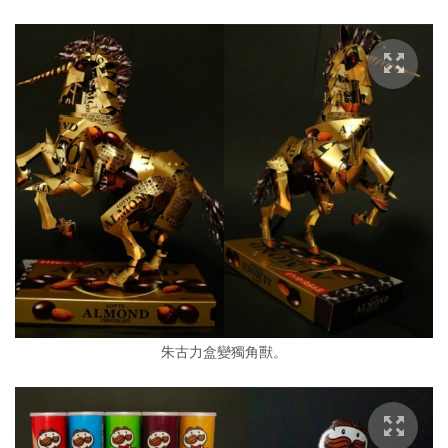
朱古力盒變獨角獸。