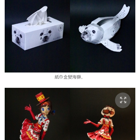
紙巾盒變海獅。