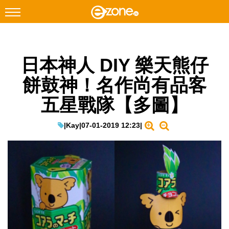
搜尋
日本神人 DIY 樂天熊仔
Facebook
Instagram
餅鼓神！名作尚有品客
科技焦點
五星戰隊【多圖】
網絡生活
遊戲動漫
|
Kay
|
07-01-2019 12:23
|
教學評測
EduTech
IT Times
生成式AI與雲端應用
Enterprise Digital Transformation